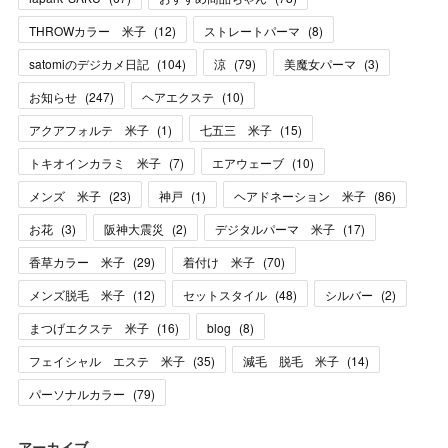
THROWカラー 米子
(
12
)
ストレートパーマ
(
8
)
satomiのデジカメ日記
(
104
)
涼
(
79
)
美魔女パーマ
(
3
)
お知らせ
(
247
)
ヘアエクステ
(
10
)
アクアフォルテ 米子
(
1
)
七五三 米子
(
15
)
トキオインカラミ 米子
(
7
)
エアウェーブ
(
10
)
メンズ 米子
(
23
)
神戸
(
1
)
ヘアドネーション 米子
(
86
)
お花
(
3
)
阪神大震災
(
2
)
デジタルパーマ 米子
(
17
)
香草カラー 米子
(
29
)
着付け 米子
(
70
)
メンズ脱毛 米子
(
12
)
セットスタイル
(
48
)
シルバー
(
2
)
まつげエクステ 米子
(
16
)
blog
(
8
)
フェイシャル エステ 米子
(
35
)
減毛 脱毛 米子
(
14
)
パーソナルカラー
(
79
)
アーカイブ