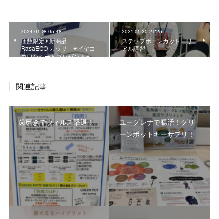
2024.01.28 05:48
2024.01.20 21:25
個数限定✴︎新商品
ステップボーンカット リ
RasaECO カッサ ✴︎イヤコ
アル講習
コワンシートプレゼント✴︎
関連記事
歯磨きでウィルス撃退！
ユーグレナで腸活！グリ
ーンポットキーサプリ！