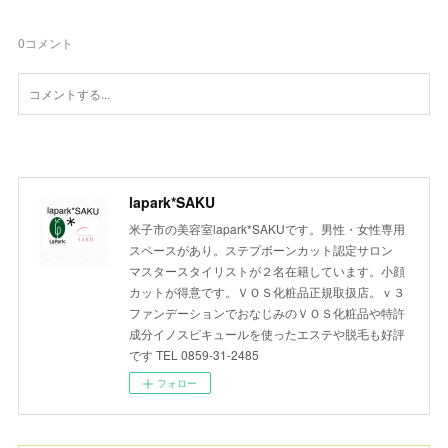
0
コメント
lapark*SAKU
米子市の美容室lapark*SAKUです。男性・女性専用
スペースがあり。ステプボーンカット認定サロン
マスタースタイリストが２名在籍しています。小顔
カットが得意です。ＶＯＳ化粧品正規取扱店。ｖ３
ファンデーションでおなじみのＶＯＳ化粧品や特許
成分イノスピキュールを使ったエステや脱毛も好評
です TEL 0859-31-2485
フォロー