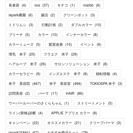
長者原
(
4
)
vos
(
37
)
キナコ
(
1
)
marbb
(
6
)
lapark農園
(
6
)
腸活
(
2
)
グリーンポット
(
3
)
ミドリムシ
(
3
)
行動計画
(
2
)
ダブルカラー
(
10
)
ブリーチ
(
5
)
カラー
(
10
)
インナーカラー
(
8
)
カラーミューズ
(
5
)
髪質改善
(
10
)
イベント
(
6
)
増毛 米子
(
25
)
フラエク 米子
(
29
)
ヘアループ 米子
(
26
)
サロンソリューション 米子
(
8
)
カラーセラピー
(
9
)
メンズエステ 米子
(
8
)
移転情報
(
4
)
米子 美容院
(
467
)
米子 美容室
(
466
)
TOKIOSPA 米子
(
3
)
訪問美容
(
2
)
パーマ
(
17
)
HAIR
(
86
)
ウーパールーパーのさくらちゃん
(
1
)
ストリートメント
(
5
)
ライン(骨格)診断
(
4
)
APPLIE アプリエ カラー
(
8
)
キャンペーン
(
22
)
オススメカラー
(
21
)
クリープパーマ
(
3
)
lapark*SAKU
(
67
)
おすすめ商品ちゃん
(
78
)