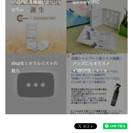
🌞VSPIC 高機能ビタミン
spicare VSPIC
セラム
sbcp生ミネラルミストの
メンズにもオススメ
魅力
✴︎SBCP黒ミスト✴︎