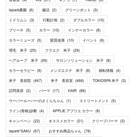
lapark農園
(
6
)
腸活
(
2
)
グリーンポット
(
3
)
ミドリムシ
(
3
)
行動計画
(
2
)
ダブルカラー
(
10
)
ブリーチ
(
5
)
カラー
(
10
)
インナーカラー
(
8
)
カラーミューズ
(
5
)
髪質改善
(
10
)
イベント
(
6
)
増毛 米子
(
25
)
フラエク 米子
(
29
)
ヘアループ 米子
(
26
)
サロンソリューション 米子
(
8
)
カラーセラピー
(
9
)
メンズエステ 米子
(
8
)
移転情報
(
4
)
米子 美容院
(
467
)
米子 美容室
(
466
)
TOKIOSPA 米子
(
3
)
訪問美容
(
2
)
パーマ
(
17
)
HAIR
(
86
)
ウーパールーパーのさくらちゃん
(
1
)
ストリートメント
(
5
)
ライン(骨格)診断
(
4
)
APPLIE アプリエ カラー
(
8
)
キャンペーン
(
22
)
オススメカラー
(
21
)
クリープパーマ
(
3
)
lapark*SAKU
(
67
)
おすすめ商品ちゃん
(
78
)