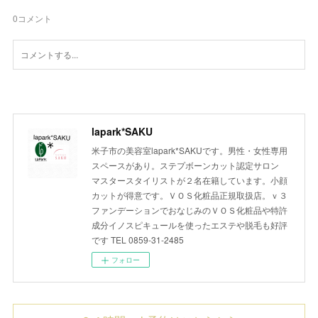
0
コメント
lapark*SAKU
米子市の美容室lapark*SAKUです。男性・女性専用
スペースがあり。ステプボーンカット認定サロン
マスタースタイリストが２名在籍しています。小顔
カットが得意です。ＶＯＳ化粧品正規取扱店。ｖ３
ファンデーションでおなじみのＶＯＳ化粧品や特許
成分イノスピキュールを使ったエステや脱毛も好評
です TEL 0859-31-2485
フォロー