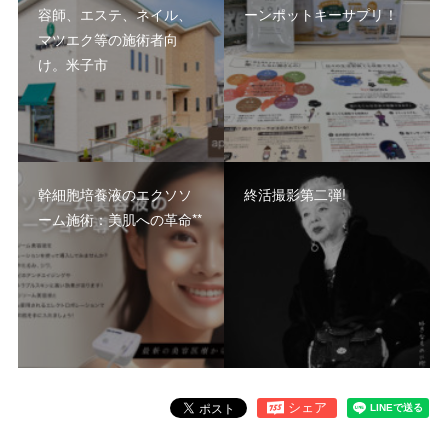
容師、エステ、ネイル、
ーンポットキーサプリ！
マツエク等の施術者向
け。米子市
幹細胞培養液のエクソソ
終活撮影第二弾!
ーム施術：美肌への革命**