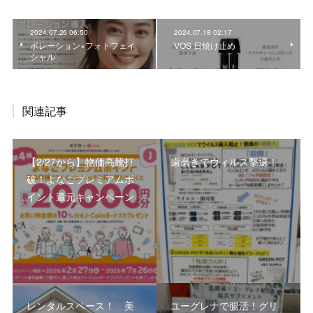
2024.07.26 06:50
2024.07.18 02:17
ポレーション×フォトフェイ
VOS 日焼け止め
シャル
関連記事
【2/27から】物価高騰打
歯磨きでウィルス撃退！
破！よなごプレミアムポ
イント還元キャンペーン
レンタルスペース！ 美
ユーグレナで腸活！グリ