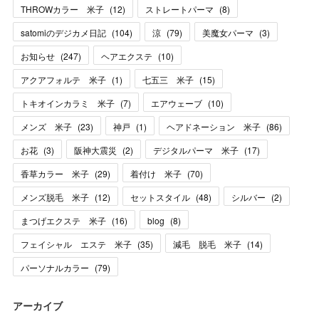
THROWカラー 米子
(
12
)
ストレートパーマ
(
8
)
satomiのデジカメ日記
(
104
)
涼
(
79
)
美魔女パーマ
(
3
)
お知らせ
(
247
)
ヘアエクステ
(
10
)
アクアフォルテ 米子
(
1
)
七五三 米子
(
15
)
トキオインカラミ 米子
(
7
)
エアウェーブ
(
10
)
メンズ 米子
(
23
)
神戸
(
1
)
ヘアドネーション 米子
(
86
)
お花
(
3
)
阪神大震災
(
2
)
デジタルパーマ 米子
(
17
)
香草カラー 米子
(
29
)
着付け 米子
(
70
)
メンズ脱毛 米子
(
12
)
セットスタイル
(
48
)
シルバー
(
2
)
まつげエクステ 米子
(
16
)
blog
(
8
)
フェイシャル エステ 米子
(
35
)
減毛 脱毛 米子
(
14
)
パーソナルカラー
(
79
)
アーカイブ