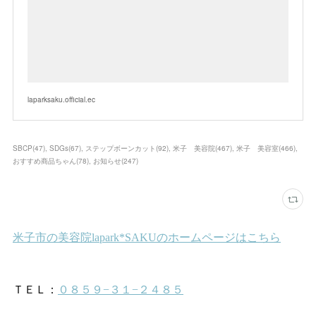
laparksaku.official.ec
SBCP
(
47
)
SDGs
(
67
)
ステップボーンカット
(
92
)
米子 美容院
(
467
)
米子 美容室
(
466
)
おすすめ商品ちゃん
(
78
)
お知らせ
(
247
)