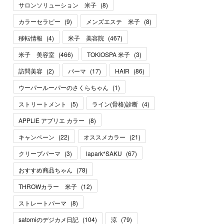
サロンソリューション 米子
(
8
)
カラーセラピー
(
9
)
メンズエステ 米子
(
8
)
移転情報
(
4
)
米子 美容院
(
467
)
米子 美容室
(
466
)
TOKIOSPA 米子
(
3
)
訪問美容
(
2
)
パーマ
(
17
)
HAIR
(
86
)
ウーパールーパーのさくらちゃん
(
1
)
ストリートメント
(
5
)
ライン(骨格)診断
(
4
)
APPLIE アプリエ カラー
(
8
)
キャンペーン
(
22
)
オススメカラー
(
21
)
クリープパーマ
(
3
)
lapark*SAKU
(
67
)
おすすめ商品ちゃん
(
78
)
THROWカラー 米子
(
12
)
ストレートパーマ
(
8
)
satomiのデジカメ日記
(
104
)
涼
(
79
)