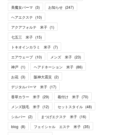
美魔女パーマ
(
3
)
お知らせ
(
247
)
ヘアエクステ
(
10
)
アクアフォルテ 米子
(
1
)
七五三 米子
(
15
)
トキオインカラミ 米子
(
7
)
エアウェーブ
(
10
)
メンズ 米子
(
23
)
神戸
(
1
)
ヘアドネーション 米子
(
86
)
お花
(
3
)
阪神大震災
(
2
)
デジタルパーマ 米子
(
17
)
香草カラー 米子
(
29
)
着付け 米子
(
70
)
メンズ脱毛 米子
(
12
)
セットスタイル
(
48
)
シルバー
(
2
)
まつげエクステ 米子
(
16
)
blog
(
8
)
フェイシャル エステ 米子
(
35
)