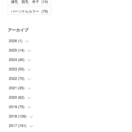
減毛 脱毛 米子
(
14
)
パーソナルカラー
(
79
)
アーカイブ
2026
(
1
)
2025
(
14
(
1
)
)
2024
(
40
(
10
)
)
(
1
)
2023
(
55
(
1
)
)
(
1
)
(
1
)
2022
(
70
(
2
)
)
(
2
)
(
3
)
(
4
)
2021
(
35
(
7
)
)
(
2
)
(
3
)
(
11
)
2020
(
62
(
5
)
)
(
7
)
(
3
)
(
8
)
(
7
)
2019
(
75
(
6
)
)
(
4
)
(
6
)
(
1
)
(
5
)
(
9
)
2018
(
126
(
1
)
)
(
3
)
(
4
)
(
3
)
(
3
)
(
7
)
(
2
)
2017
(
191
(
6
)
)