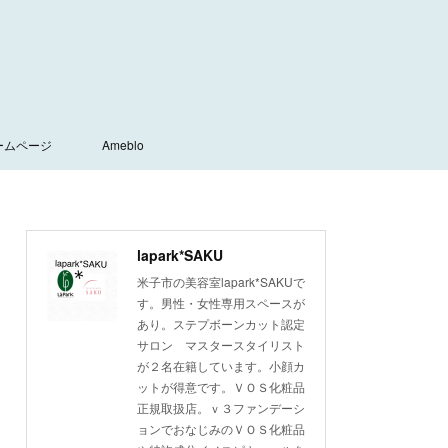
ームページ
Ameblo
lapark*SAKU
米子市の美容室lapark*SAKUで
す。男性・女性専用スペースが
あり。ステプボーンカット認定
サロン マスタースタイリスト
が２名在籍しています。小顔カ
ットが得意です。ＶＯＳ化粧品
正規取扱店。ｖ３ファンデーシ
ョンでおなじみのＶＯＳ化粧品