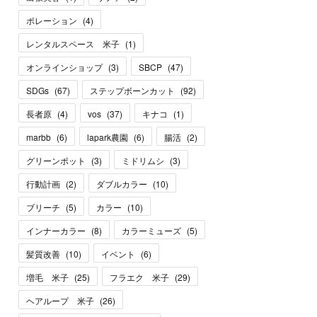
ポレーション
(
4
)
レンタルスペース 米子
(
1
)
オンラインショップ
(
3
)
SBCP
(
47
)
SDGs
(
67
)
ステップボーンカット
(
92
)
長者原
(
4
)
vos
(
37
)
キナコ
(
1
)
marbb
(
6
)
lapark農園
(
6
)
腸活
(
2
)
グリーンポット
(
3
)
ミドリムシ
(
3
)
行動計画
(
2
)
ダブルカラー
(
10
)
ブリーチ
(
5
)
カラー
(
10
)
インナーカラー
(
8
)
カラーミューズ
(
5
)
髪質改善
(
10
)
イベント
(
6
)
増毛 米子
(
25
)
フラエク 米子
(
29
)
ヘアループ 米子
(
26
)