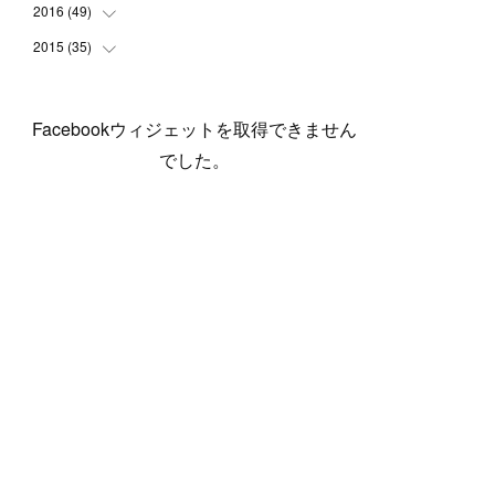
(
5
)
(
6
)
(
1
)
(
3
)
(
4
)
(
6
)
(
12
)
2016
(
49
(
12
)
)
(
1
)
(
3
)
(
6
)
(
2
)
(
3
)
(
7
)
(
7
)
(
11
)
2015
(
35
(
2
)
)
(
5
)
(
8
)
(
3
)
(
1
)
(
6
)
(
4
)
(
12
)
(
16
)
(
3
)
(
8
)
(
8
)
(
6
)
(
3
)
(
3
)
(
6
)
(
15
)
(
18
)
(
8
)
(
5
)
(
5
)
Facebookウィジェットを取得できません
(
5
)
(
9
)
(
4
)
(
6
)
(
5
)
(
10
)
(
25
)
(
4
)
(
7
)
でした。
(
5
)
(
9
)
(
1
)
(
2
)
(
6
)
(
5
)
(
23
)
(
8
)
(
5
)
(
9
)
(
1
)
(
9
)
(
10
)
(
8
)
(
23
)
(
3
)
(
3
)
(
1
)
(
13
)
(
4
)
(
20
)
(
3
)
(
2
)
(
3
)
(
6
)
(
9
)
(
11
)
(
5
)
(
5
)
(
14
)
(
20
)
(
2
)
(
21
)
(
11
)
(
6
)
(
11
)
(
5
)
(
3
)