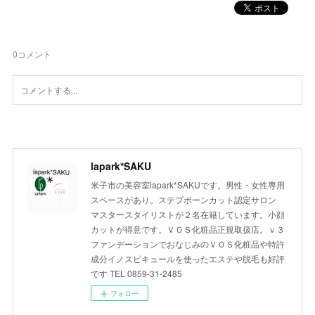
0
コメント
lapark*SAKU
米子市の美容室lapark*SAKUです。男性・女性専用
スペースがあり。ステプボーンカット認定サロン
マスタースタイリストが２名在籍しています。小顔
カットが得意です。ＶＯＳ化粧品正規取扱店。ｖ３
ファンデーションでおなじみのＶＯＳ化粧品や特許
成分イノスピキュールを使ったエステや脱毛も好評
です TEL 0859-31-2485
フォロー