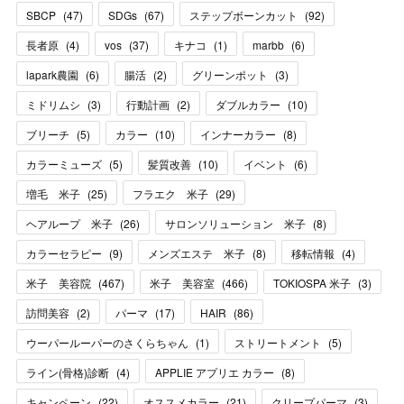
SBCP
(
47
)
SDGs
(
67
)
ステップボーンカット
(
92
)
長者原
(
4
)
vos
(
37
)
キナコ
(
1
)
marbb
(
6
)
lapark農園
(
6
)
腸活
(
2
)
グリーンポット
(
3
)
ミドリムシ
(
3
)
行動計画
(
2
)
ダブルカラー
(
10
)
ブリーチ
(
5
)
カラー
(
10
)
インナーカラー
(
8
)
カラーミューズ
(
5
)
髪質改善
(
10
)
イベント
(
6
)
増毛 米子
(
25
)
フラエク 米子
(
29
)
ヘアループ 米子
(
26
)
サロンソリューション 米子
(
8
)
カラーセラピー
(
9
)
メンズエステ 米子
(
8
)
移転情報
(
4
)
米子 美容院
(
467
)
米子 美容室
(
466
)
TOKIOSPA 米子
(
3
)
訪問美容
(
2
)
パーマ
(
17
)
HAIR
(
86
)
ウーパールーパーのさくらちゃん
(
1
)
ストリートメント
(
5
)
ライン(骨格)診断
(
4
)
APPLIE アプリエ カラー
(
8
)
キャンペーン
(
22
)
オススメカラー
(
21
)
クリープパーマ
(
3
)