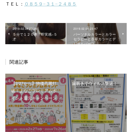
2019.02.04 22:26
2019.02.01 23:47
５分で１２０本！即実感−５
パーソナルカラーとカラー
才
セラピーと香草カラーとデ
ジタルパーマ
関連記事
【2/27から】物価高騰打
歯磨きでウィルス撃退！
破！よなごプレミアムポ
イント還元キャンペーン