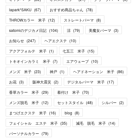
lapark*SAKU
(
67
)
おすすめ商品ちゃん
(
78
)
THROWカラー 米子
(
12
)
ストレートパーマ
(
8
)
satomiのデジカメ日記
(
104
)
涼
(
79
)
美魔女パーマ
(
3
)
お知らせ
(
247
)
ヘアエクステ
(
10
)
アクアフォルテ 米子
(
1
)
七五三 米子
(
15
)
トキオインカラミ 米子
(
7
)
エアウェーブ
(
10
)
メンズ 米子
(
23
)
神戸
(
1
)
ヘアドネーション 米子
(
86
)
お花
(
3
)
阪神大震災
(
2
)
デジタルパーマ 米子
(
17
)
香草カラー 米子
(
29
)
着付け 米子
(
70
)
メンズ脱毛 米子
(
12
)
セットスタイル
(
48
)
シルバー
(
2
)
まつげエクステ 米子
(
16
)
blog
(
8
)
フェイシャル エステ 米子
(
35
)
減毛 脱毛 米子
(
14
)
パーソナルカラー
(
79
)