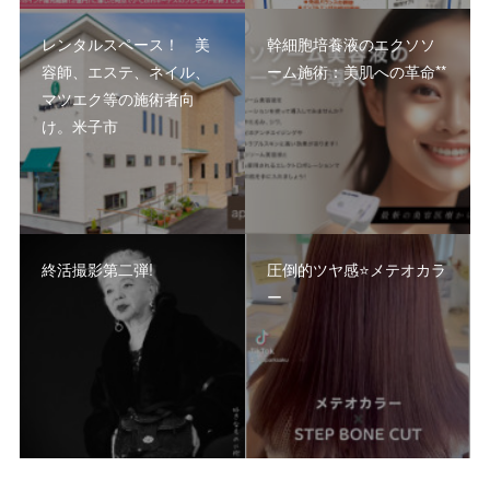
レンタルスペース！ 美
幹細胞培養液のエクソソ
容師、エステ、ネイル、
ーム施術：美肌への革命**
マツエク等の施術者向
け。米子市
終活撮影第二弾!
圧倒的ツヤ感⭐️メテオカラ
ー