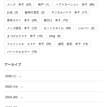
メンズ 米子
(
23
)
神戸
(
1
)
ヘアドネーション 米子
(
86
)
お花
(
3
)
阪神大震災
(
2
)
デジタルパーマ 米子
(
17
)
香草カラー 米子
(
29
)
着付け 米子
(
70
)
メンズ脱毛 米子
(
12
)
セットスタイル
(
48
)
シルバー
(
2
)
まつげエクステ 米子
(
16
)
blog
(
8
)
フェイシャル エステ 米子
(
35
)
減毛 脱毛 米子
(
14
)
パーソナルカラー
(
79
)
アーカイブ
2026
(
1
)
(
1
)
2025
(
14
)
(
10
)
2024
(
40
)
(
1
)