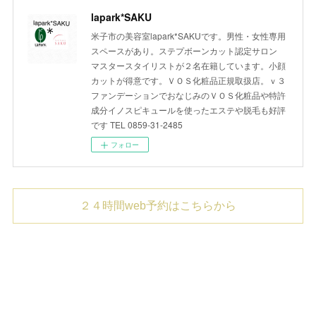
lapark*SAKU
米子市の美容室lapark*SAKUです。男性・女性専用
スペースがあり。ステプボーンカット認定サロン
マスタースタイリストが２名在籍しています。小顔
カットが得意です。ＶＯＳ化粧品正規取扱店。ｖ３
ファンデーションでおなじみのＶＯＳ化粧品や特許
成分イノスピキュールを使ったエステや脱毛も好評
です TEL 0859-31-2485
フォロー
２４時間web予約はこちらから