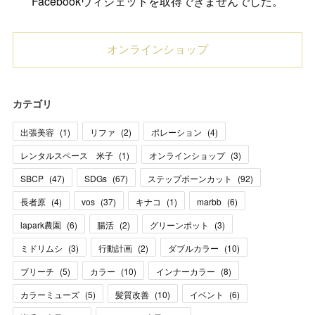
Facebookウィジェットを取得できませんでした。
オンラインショップ
カテゴリ
出張美容
(
1
)
リファ
(
2
)
ポレーション
(
4
)
レンタルスペース 米子
(
1
)
オンラインショップ
(
3
)
SBCP
(
47
)
SDGs
(
67
)
ステップボーンカット
(
92
)
長者原
(
4
)
vos
(
37
)
キナコ
(
1
)
marbb
(
6
)
lapark農園
(
6
)
腸活
(
2
)
グリーンポット
(
3
)
ミドリムシ
(
3
)
行動計画
(
2
)
ダブルカラー
(
10
)
ブリーチ
(
5
)
カラー
(
10
)
インナーカラー
(
8
)
カラーミューズ
(
5
)
髪質改善
(
10
)
イベント
(
6
)