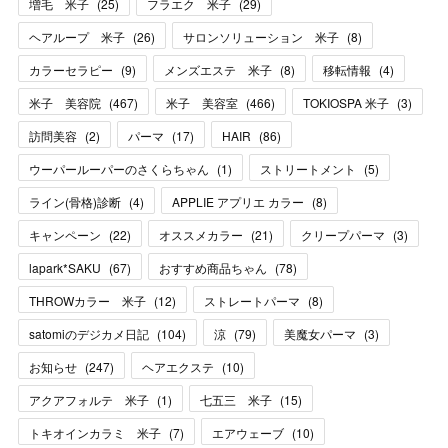
増毛 米子
(
25
)
フラエク 米子
(
29
)
ヘアループ 米子
(
26
)
サロンソリューション 米子
(
8
)
カラーセラピー
(
9
)
メンズエステ 米子
(
8
)
移転情報
(
4
)
米子 美容院
(
467
)
米子 美容室
(
466
)
TOKIOSPA 米子
(
3
)
訪問美容
(
2
)
パーマ
(
17
)
HAIR
(
86
)
ウーパールーパーのさくらちゃん
(
1
)
ストリートメント
(
5
)
ライン(骨格)診断
(
4
)
APPLIE アプリエ カラー
(
8
)
キャンペーン
(
22
)
オススメカラー
(
21
)
クリープパーマ
(
3
)
lapark*SAKU
(
67
)
おすすめ商品ちゃん
(
78
)
THROWカラー 米子
(
12
)
ストレートパーマ
(
8
)
satomiのデジカメ日記
(
104
)
涼
(
79
)
美魔女パーマ
(
3
)
お知らせ
(
247
)
ヘアエクステ
(
10
)
アクアフォルテ 米子
(
1
)
七五三 米子
(
15
)
トキオインカラミ 米子
(
7
)
エアウェーブ
(
10
)