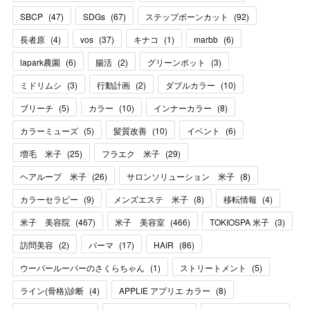
SBCP
(
47
)
SDGs
(
67
)
ステップボーンカット
(
92
)
長者原
(
4
)
vos
(
37
)
キナコ
(
1
)
marbb
(
6
)
lapark農園
(
6
)
腸活
(
2
)
グリーンポット
(
3
)
ミドリムシ
(
3
)
行動計画
(
2
)
ダブルカラー
(
10
)
ブリーチ
(
5
)
カラー
(
10
)
インナーカラー
(
8
)
カラーミューズ
(
5
)
髪質改善
(
10
)
イベント
(
6
)
増毛 米子
(
25
)
フラエク 米子
(
29
)
ヘアループ 米子
(
26
)
サロンソリューション 米子
(
8
)
カラーセラピー
(
9
)
メンズエステ 米子
(
8
)
移転情報
(
4
)
米子 美容院
(
467
)
米子 美容室
(
466
)
TOKIOSPA 米子
(
3
)
訪問美容
(
2
)
パーマ
(
17
)
HAIR
(
86
)
ウーパールーパーのさくらちゃん
(
1
)
ストリートメント
(
5
)
ライン(骨格)診断
(
4
)
APPLIE アプリエ カラー
(
8
)