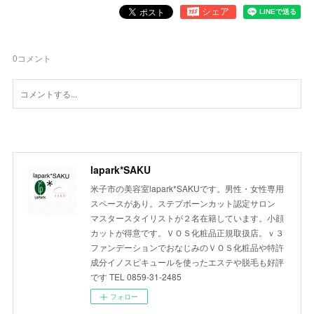
0
コメント
lapark*SAKU
米子市の美容室lapark*SAKUです。男性・女性専用
スペースがあり。ステプボーンカット認定サロン
マスタースタイリストが２名在籍しています。小顔
カットが得意です。ＶＯＳ化粧品正規取扱店。ｖ３
ファンデーションでおなじみのＶＯＳ化粧品や特許
成分イノスピキュールを使ったエステや脱毛も好評
です TEL 0859-31-2485
フォロー