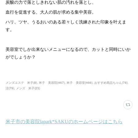
炭酸の力で落としきれない肌の汚れを落とし、
血行を促進する、大人の肌が求める集中美容。
ハリ、ツヤ、うるおいのある若々しく洗練された印象を叶えま
す。
美容室でしか出来ないメニューになるので、カットと同時にいか
がでしょうか？
メンズエステ 米子
(
8
)
米子 美容院
(
467
)
米子 美容室
(
466
)
おすすめ商品ちゃん
(
78
)
涼
(
79
)
メンズ 米子
(
23
)