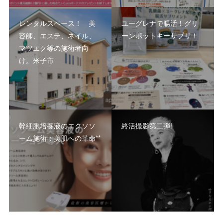
レンタルスペース！ 美
ユーグレナで腸活！グリ
容師、エステ、ネイル、
ーンポットキーサプリ！
マツエク等の施術者向
け。米子市
幹細胞培養液のエクソソ
終活撮影第二弾!
ーム施術：美肌への革命**