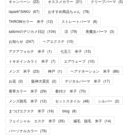
キャンペーン
(
22
)
オススメカラー
(
21
)
クリープパーマ
(
3
)
lapark*SAKU
(
67
)
おすすめ商品ちゃん
(
78
)
THROWカラー 米子
(
12
)
ストレートパーマ
(
8
)
satomiのデジカメ日記
(
104
)
涼
(
79
)
美魔女パーマ
(
3
)
お知らせ
(
247
)
ヘアエクステ
(
10
)
アクアフォルテ 米子
(
1
)
七五三 米子
(
15
)
トキオインカラミ 米子
(
7
)
エアウェーブ
(
10
)
メンズ 米子
(
23
)
神戸
(
1
)
ヘアドネーション 米子
(
86
)
お花
(
3
)
阪神大震災
(
2
)
デジタルパーマ 米子
(
17
)
香草カラー 米子
(
29
)
着付け 米子
(
70
)
メンズ脱毛 米子
(
12
)
セットスタイル
(
48
)
シルバー
(
2
)
まつげエクステ 米子
(
16
)
blog
(
8
)
フェイシャル エステ 米子
(
35
)
減毛 脱毛 米子
(
14
)
パーソナルカラー
(
79
)