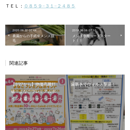
2020.06.22 00:44
2018.06.06 07:10
農園からの手紙🌸メンズ脱
メンズ専用コーススター
毛
ト！！
関連記事
【2/27から】物価高騰打
歯磨きでウィルス撃退！
破！よなごプレミアムポ
イント還元キャンペーン