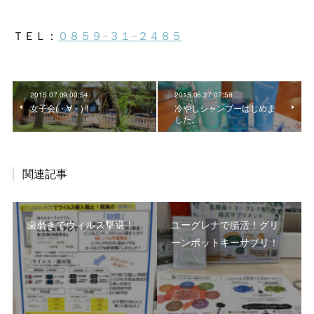
2015.07.09 00:54
2015.06.27 07:58
女子会(・∀・)！
冷やしシャンプーはじめま
した。
関連記事
歯磨きでウィルス撃退！
ユーグレナで腸活！グリ
ーンポットキーサプリ！