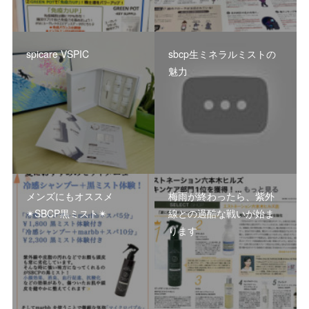
spicare VSPIC
sbcp生ミネラルミストの
魅力
メンズにもオススメ
梅雨が終わったら、紫外
✴︎SBCP黒ミスト✴︎
線との過酷な戦いが始ま
ります