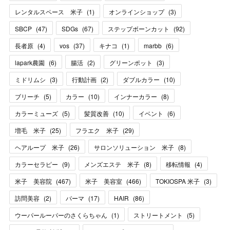
レンタルスペース 米子
(
1
)
オンラインショップ
(
3
)
SBCP
(
47
)
SDGs
(
67
)
ステップボーンカット
(
92
)
長者原
(
4
)
vos
(
37
)
キナコ
(
1
)
marbb
(
6
)
lapark農園
(
6
)
腸活
(
2
)
グリーンポット
(
3
)
ミドリムシ
(
3
)
行動計画
(
2
)
ダブルカラー
(
10
)
ブリーチ
(
5
)
カラー
(
10
)
インナーカラー
(
8
)
カラーミューズ
(
5
)
髪質改善
(
10
)
イベント
(
6
)
増毛 米子
(
25
)
フラエク 米子
(
29
)
ヘアループ 米子
(
26
)
サロンソリューション 米子
(
8
)
カラーセラピー
(
9
)
メンズエステ 米子
(
8
)
移転情報
(
4
)
米子 美容院
(
467
)
米子 美容室
(
466
)
TOKIOSPA 米子
(
3
)
訪問美容
(
2
)
パーマ
(
17
)
HAIR
(
86
)
ウーパールーパーのさくらちゃん
(
1
)
ストリートメント
(
5
)