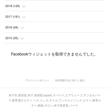
(
4
)
(
6
)
(
1
)
(
5
)
(
9
)
(
1
)
2018
(
126
)
(
3
)
(
4
)
(
3
)
(
3
)
(
7
)
(
2
)
(
6
)
2017
(
191
)
(
5
)
(
6
)
(
1
)
(
3
)
(
4
)
(
6
)
(
12
)
(
12
)
2016
(
49
)
(
1
)
(
3
)
(
6
)
(
2
)
(
3
)
(
7
)
(
7
)
(
11
)
(
2
)
2015
(
35
)
(
5
)
(
8
)
(
3
)
(
1
)
(
6
)
(
4
)
(
12
)
(
16
)
(
3
)
(
8
)
Facebookウィジェットを取得できませんでした。
(
8
)
(
6
)
(
3
)
(
3
)
(
6
)
(
15
)
(
18
)
(
8
)
(
5
)
(
5
)
(
5
)
(
9
)
(
4
)
(
6
)
(
5
)
(
10
)
(
25
)
(
4
)
(
7
)
(
5
)
(
9
)
(
1
)
(
2
)
(
6
)
(
5
)
(
23
)
(
8
)
(
5
)
プライバシーポリシー
特定商取引法に基づく表記
(
9
)
(
1
)
(
9
)
(
10
)
(
8
)
(
23
)
(
3
)
(
3
)
米子市,美容室,米子,美容院,lapark,ラパーク,エアウェーブ,デジタルパー
(
1
)
(
13
)
(
4
)
(
20
)
(
3
)
(
2
)
マ,香草漢方カラー.ヘナ,メンズ,ネイル,アンチエイジング,カラー,香草カ
ラー,鳥取,サロン,米子美容室,パーマ
(
3
)
(
6
)
(
9
)
(
11
)