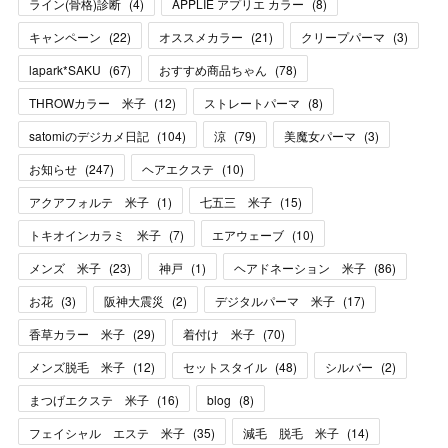
ライン(骨格)診断
(
4
)
APPLIE アプリエ カラー
(
8
)
キャンペーン
(
22
)
オススメカラー
(
21
)
クリープパーマ
(
3
)
lapark*SAKU
(
67
)
おすすめ商品ちゃん
(
78
)
THROWカラー 米子
(
12
)
ストレートパーマ
(
8
)
satomiのデジカメ日記
(
104
)
涼
(
79
)
美魔女パーマ
(
3
)
お知らせ
(
247
)
ヘアエクステ
(
10
)
アクアフォルテ 米子
(
1
)
七五三 米子
(
15
)
トキオインカラミ 米子
(
7
)
エアウェーブ
(
10
)
メンズ 米子
(
23
)
神戸
(
1
)
ヘアドネーション 米子
(
86
)
お花
(
3
)
阪神大震災
(
2
)
デジタルパーマ 米子
(
17
)
香草カラー 米子
(
29
)
着付け 米子
(
70
)
メンズ脱毛 米子
(
12
)
セットスタイル
(
48
)
シルバー
(
2
)
まつげエクステ 米子
(
16
)
blog
(
8
)
フェイシャル エステ 米子
(
35
)
減毛 脱毛 米子
(
14
)