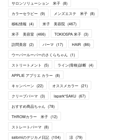
サロンソリューション 米子
(
8
)
カラーセラピー
(
9
)
メンズエステ 米子
(
8
)
移転情報
(
4
)
米子 美容院
(
467
)
米子 美容室
(
466
)
TOKIOSPA 米子
(
3
)
訪問美容
(
2
)
パーマ
(
17
)
HAIR
(
86
)
ウーパールーパーのさくらちゃん
(
1
)
ストリートメント
(
5
)
ライン(骨格)診断
(
4
)
APPLIE アプリエ カラー
(
8
)
キャンペーン
(
22
)
オススメカラー
(
21
)
クリープパーマ
(
3
)
lapark*SAKU
(
67
)
おすすめ商品ちゃん
(
78
)
THROWカラー 米子
(
12
)
ストレートパーマ
(
8
)
satomiのデジカメ日記
(
104
)
涼
(
79
)