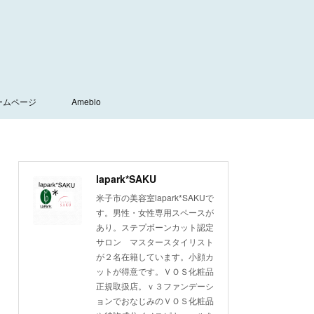
ームページ
Ameblo
lapark*SAKU
米子市の美容室lapark*SAKUで
す。男性・女性専用スペースが
あり。ステプボーンカット認定
サロン マスタースタイリスト
が２名在籍しています。小顔カ
ットが得意です。ＶＯＳ化粧品
正規取扱店。ｖ３ファンデーシ
ョンでおなじみのＶＯＳ化粧品