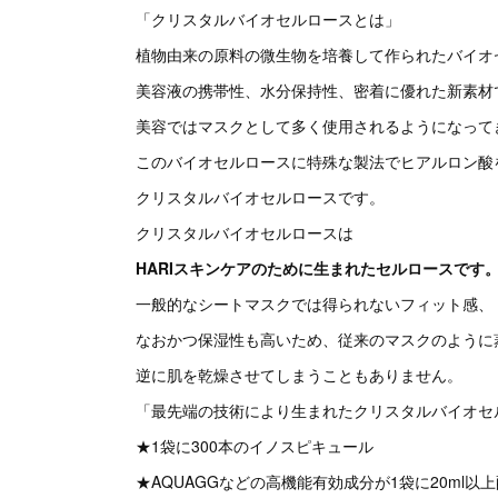
「クリスタルバイオセルロースとは」
植物由来の原料の微生物を培養して作られたバイオ
美容液の携帯性、水分保持性、密着に優れた新素材
美容ではマスクとして多く使用されるようになって
このバイオセルロースに特殊な製法でヒアルロン酸
クリスタルバイオセルロースです。
クリスタルバイオセルロースは
HARIスキンケアのために生まれたセルロースです
一般的なシートマスクでは得られないフィット感、
なおかつ保湿性も高いため、従来のマスクのように
逆に肌を乾燥させてしまうこともありません。
「最先端の技術により生まれたクリスタルバイオセ
★1袋に300本のイノスピキュール
★AQUAGGなどの高機能有効成分が1袋に20ml以