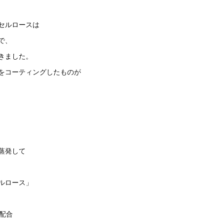
セルロースは
で、
きました。
をコーティングしたものが
。
蒸発して
ルロース」
上配合