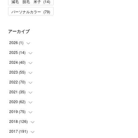
減毛 脱毛 米子
(
14
)
パーソナルカラー
(
79
)
アーカイブ
2026
(
1
)
2025
(
14
(
1
)
)
2024
(
40
(
10
)
)
(
1
)
2023
(
55
(
1
)
)
(
1
)
(
1
)
2022
(
70
(
2
)
)
(
2
)
(
3
)
(
4
)
2021
(
35
(
7
)
)
(
2
)
(
3
)
(
11
)
2020
(
62
(
5
)
)
(
7
)
(
3
)
(
8
)
(
7
)
2019
(
75
(
6
)
)
(
4
)
(
6
)
(
1
)
(
5
)
(
9
)
2018
(
126
(
1
)
)
(
3
)
(
4
)
(
3
)
(
3
)
(
7
)
(
2
)
2017
(
191
(
6
)
)