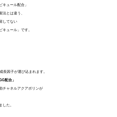
ピキュール配合」
製法とは違う、
留してない
ピキュール」です。
の成長因子が運び込まれます。
GG配合」
動チャネルアクアポリンが
ました。