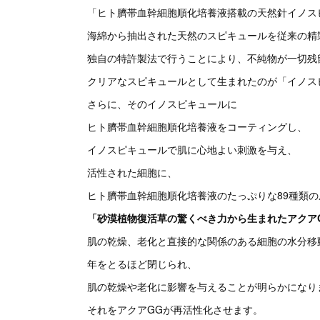
「ヒト臍帯血幹細胞順化培養液搭載の天然針イノス
海綿から抽出された天然のスピキュールを従来の精
独自の特許製法で行うことにより、不純物が一切残
クリアなスピキュールとして生まれたのが「イノス
さらに、そのイノスピキュールに
ヒト臍帯血幹細胞順化培養液をコーティングし、
イノスピキュールで肌に心地よい刺激を与え、
活性された細胞に、
ヒト臍帯血幹細胞順化培養液のたっぷりな89種類
「砂漠植物復活草の驚くべき力から生まれたアクア
肌の乾燥、老化と直接的な関係のある細胞の水分移
年をとるほど閉じられ、
肌の乾燥や老化に影響を与えることが明らかになり
それをアクアGGが再活性化させます。