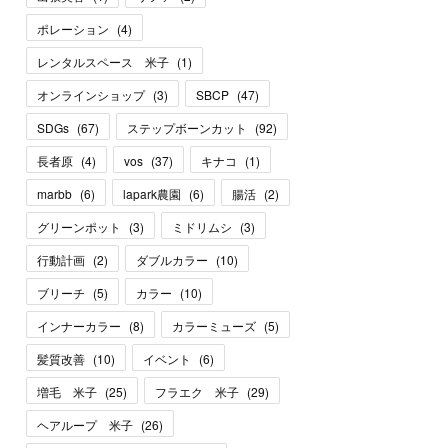
ポレーション
(
4
)
レンタルスペース 米子
(
1
)
オンラインショップ
(
3
)
SBCP
(
47
)
SDGs
(
67
)
ステップボーンカット
(
92
)
長者原
(
4
)
vos
(
37
)
キナコ
(
1
)
marbb
(
6
)
lapark農園
(
6
)
腸活
(
2
)
グリーンポット
(
3
)
ミドリムシ
(
3
)
行動計画
(
2
)
ダブルカラー
(
10
)
ブリーチ
(
5
)
カラー
(
10
)
インナーカラー
(
8
)
カラーミューズ
(
5
)
髪質改善
(
10
)
イベント
(
6
)
増毛 米子
(
25
)
フラエク 米子
(
29
)
ヘアループ 米子
(
26
)