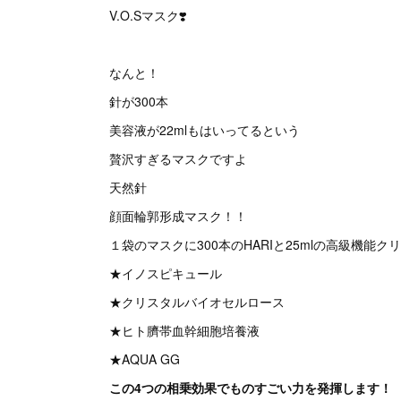
V.O.Sマスク❣️
なんと！
針が300本
美容液が22mlもはいってるという
贅沢すぎるマスクですよ
天然針
顔面輪郭形成マスク！！
１袋のマスクに300本のHARIと25mlの高級機能ク
★イノスピキュール
★クリスタルバイオセルロース
★ヒト臍帯血幹細胞培養液
★AQUA GG
この4つの相乗効果でものすごい力を発揮します！