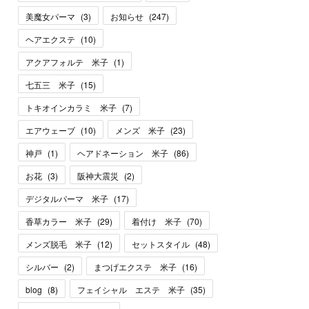
美魔女パーマ
(
3
)
お知らせ
(
247
)
ヘアエクステ
(
10
)
アクアフォルテ 米子
(
1
)
七五三 米子
(
15
)
トキオインカラミ 米子
(
7
)
エアウェーブ
(
10
)
メンズ 米子
(
23
)
神戸
(
1
)
ヘアドネーション 米子
(
86
)
お花
(
3
)
阪神大震災
(
2
)
デジタルパーマ 米子
(
17
)
香草カラー 米子
(
29
)
着付け 米子
(
70
)
メンズ脱毛 米子
(
12
)
セットスタイル
(
48
)
シルバー
(
2
)
まつげエクステ 米子
(
16
)
blog
(
8
)
フェイシャル エステ 米子
(
35
)