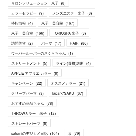
サロンソリューション 米子
(
8
)
カラーセラピー
(
9
)
メンズエステ 米子
(
8
)
移転情報
(
4
)
米子 美容院
(
467
)
米子 美容室
(
466
)
TOKIOSPA 米子
(
3
)
訪問美容
(
2
)
パーマ
(
17
)
HAIR
(
86
)
ウーパールーパーのさくらちゃん
(
1
)
ストリートメント
(
5
)
ライン(骨格)診断
(
4
)
APPLIE アプリエ カラー
(
8
)
キャンペーン
(
22
)
オススメカラー
(
21
)
クリープパーマ
(
3
)
lapark*SAKU
(
67
)
おすすめ商品ちゃん
(
78
)
THROWカラー 米子
(
12
)
ストレートパーマ
(
8
)
satomiのデジカメ日記
(
104
)
涼
(
79
)