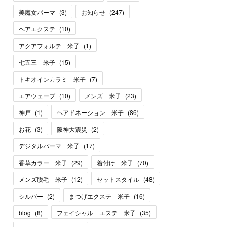
美魔女パーマ
(
3
)
お知らせ
(
247
)
ヘアエクステ
(
10
)
アクアフォルテ 米子
(
1
)
七五三 米子
(
15
)
トキオインカラミ 米子
(
7
)
エアウェーブ
(
10
)
メンズ 米子
(
23
)
神戸
(
1
)
ヘアドネーション 米子
(
86
)
お花
(
3
)
阪神大震災
(
2
)
デジタルパーマ 米子
(
17
)
香草カラー 米子
(
29
)
着付け 米子
(
70
)
メンズ脱毛 米子
(
12
)
セットスタイル
(
48
)
シルバー
(
2
)
まつげエクステ 米子
(
16
)
blog
(
8
)
フェイシャル エステ 米子
(
35
)