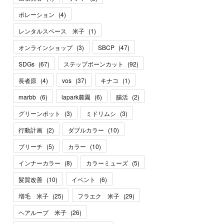
ポレーション
(
4
)
レンタルスペース 米子
(
1
)
オンラインショップ
(
3
)
SBCP
(
47
)
SDGs
(
67
)
ステップボーンカット
(
92
)
長者原
(
4
)
vos
(
37
)
キナコ
(
1
)
marbb
(
6
)
lapark農園
(
6
)
腸活
(
2
)
グリーンポット
(
3
)
ミドリムシ
(
3
)
行動計画
(
2
)
ダブルカラー
(
10
)
ブリーチ
(
5
)
カラー
(
10
)
インナーカラー
(
8
)
カラーミューズ
(
5
)
髪質改善
(
10
)
イベント
(
6
)
増毛 米子
(
25
)
フラエク 米子
(
29
)
ヘアループ 米子
(
26
)