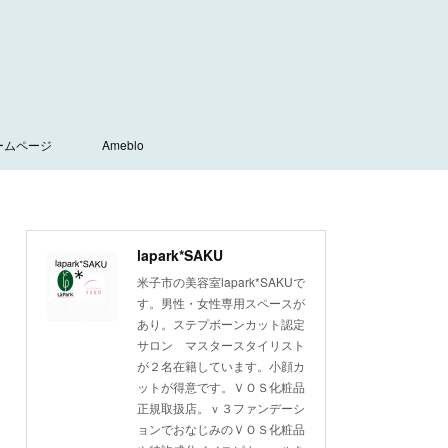
ームページ
Ameblo
lapark*SAKU
米子市の美容室lapark*SAKUで
す。男性・女性専用スペースが
あり。ステプボーンカット認定
サロン マスタースタイリスト
が２名在籍しています。小顔カ
ットが得意です。ＶＯＳ化粧品
正規取扱店。ｖ３ファンデーシ
ョンでおなじみのＶＯＳ化粧品