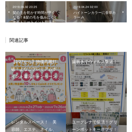
2019.06.02 23:25
2019.04.24 02:00
髪の毛を乾かす時間が早く
ハイトーンカラーに香草カ
なる！&髪の毛を傷みにくく
ラー🎶
するトリートメント登場！
関連記事
【2/27から】物価高騰打
歯磨きでウィルス撃退！
破！よなごプレミアムポ
イント還元キャンペーン
レンタルスペース！ 美
ユーグレナで腸活！グリ
容師、エステ、ネイル、
ーンポットキーサプリ！