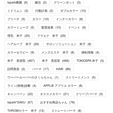
lapark農園
(
6
)
腸活
(
2
)
グリーンポット
(
3
)
ミドリムシ
(
3
)
行動計画
(
2
)
ダブルカラー
(
10
)
ブリーチ
(
5
)
カラー
(
10
)
インナーカラー
(
8
)
カラーミューズ
(
5
)
髪質改善
(
10
)
イベント
(
6
)
増毛 米子
(
25
)
フラエク 米子
(
29
)
ヘアループ 米子
(
26
)
サロンソリューション 米子
(
8
)
カラーセラピー
(
9
)
メンズエステ 米子
(
8
)
移転情報
(
4
)
米子 美容院
(
467
)
米子 美容室
(
466
)
TOKIOSPA 米子
(
3
)
訪問美容
(
2
)
パーマ
(
17
)
HAIR
(
86
)
ウーパールーパーのさくらちゃん
(
1
)
ストリートメント
(
5
)
ライン(骨格)診断
(
4
)
APPLIE アプリエ カラー
(
8
)
キャンペーン
(
22
)
オススメカラー
(
21
)
クリープパーマ
(
3
)
lapark*SAKU
(
67
)
おすすめ商品ちゃん
(
78
)
THROWカラー 米子
(
12
)
ストレートパーマ
(
8
)