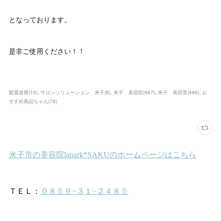
となっております。
是非ご使用ください！！
髪質改善
(
10
)
サロンソリューション 米子
(
8
)
米子 美容院
(
467
)
米子 美容室
(
466
)
お
すすめ商品ちゃん
(
78
)