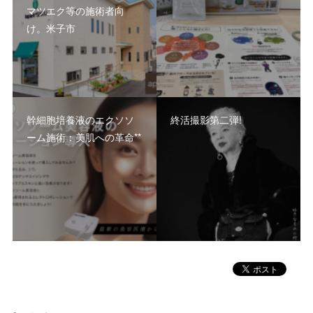
マツエク等の施術者向
け。米子市
幹細胞培養液のエクソソ
終活撮影第二弾!
ーム施術：美肌への革命**