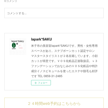
0
コメント
lapark*SAKU
米子市の美容室lapark*SAKUです。男性・女性専用
スペースがあり。ステプボーンカット認定サロン
マスタースタイリストが２名在籍しています。小顔
カットが得意です。ＶＯＳ化粧品正規取扱店。ｖ３
ファンデーションでおなじみのＶＯＳ化粧品や特許
成分イノスピキュールを使ったエステや脱毛も好評
です TEL 0859-31-2485
フォロー
２４時間web予約はこちらから