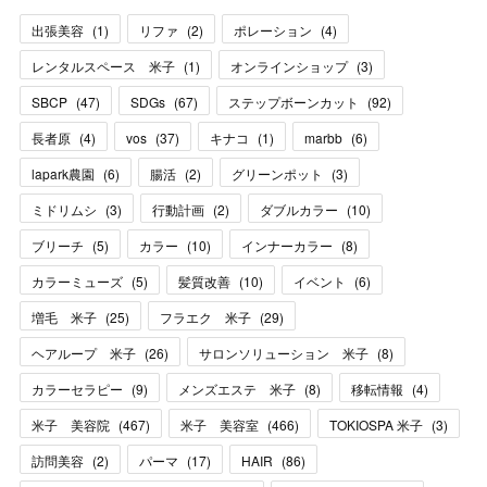
出張美容
(
1
)
リファ
(
2
)
ポレーション
(
4
)
レンタルスペース 米子
(
1
)
オンラインショップ
(
3
)
SBCP
(
47
)
SDGs
(
67
)
ステップボーンカット
(
92
)
長者原
(
4
)
vos
(
37
)
キナコ
(
1
)
marbb
(
6
)
lapark農園
(
6
)
腸活
(
2
)
グリーンポット
(
3
)
ミドリムシ
(
3
)
行動計画
(
2
)
ダブルカラー
(
10
)
ブリーチ
(
5
)
カラー
(
10
)
インナーカラー
(
8
)
カラーミューズ
(
5
)
髪質改善
(
10
)
イベント
(
6
)
増毛 米子
(
25
)
フラエク 米子
(
29
)
ヘアループ 米子
(
26
)
サロンソリューション 米子
(
8
)
カラーセラピー
(
9
)
メンズエステ 米子
(
8
)
移転情報
(
4
)
米子 美容院
(
467
)
米子 美容室
(
466
)
TOKIOSPA 米子
(
3
)
訪問美容
(
2
)
パーマ
(
17
)
HAIR
(
86
)