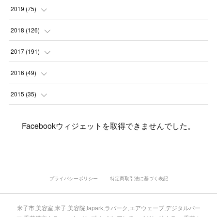
(
7
)
(
3
)
(
8
)
(
7
)
(
6
)
2019
(
75
)
(
4
)
(
6
)
(
1
)
(
5
)
(
9
)
(
1
)
2018
(
126
)
(
3
)
(
4
)
(
3
)
(
3
)
(
7
)
(
2
)
(
6
)
2017
(
191
)
(
5
)
(
6
)
(
1
)
(
3
)
(
4
)
(
6
)
(
12
)
(
12
)
2016
(
49
)
(
1
)
(
3
)
(
6
)
(
2
)
(
3
)
(
7
)
(
7
)
(
11
)
(
2
)
2015
(
35
)
(
5
)
(
8
)
(
3
)
(
1
)
(
6
)
(
4
)
(
12
)
(
16
)
(
3
)
(
8
)
Facebookウィジェットを取得できませんでした。
(
8
)
(
6
)
(
3
)
(
3
)
(
6
)
(
15
)
(
18
)
(
8
)
(
5
)
(
5
)
(
5
)
(
9
)
(
4
)
(
6
)
(
5
)
(
10
)
(
25
)
(
4
)
(
7
)
(
5
)
(
9
)
(
1
)
(
2
)
(
6
)
(
5
)
(
23
)
(
8
)
(
5
)
プライバシーポリシー
特定商取引法に基づく表記
(
9
)
(
1
)
(
9
)
(
10
)
(
8
)
(
23
)
(
3
)
(
3
)
米子市,美容室,米子,美容院,lapark,ラパーク,エアウェーブ,デジタルパー
(
1
)
(
13
)
(
4
)
(
20
)
(
3
)
(
2
)