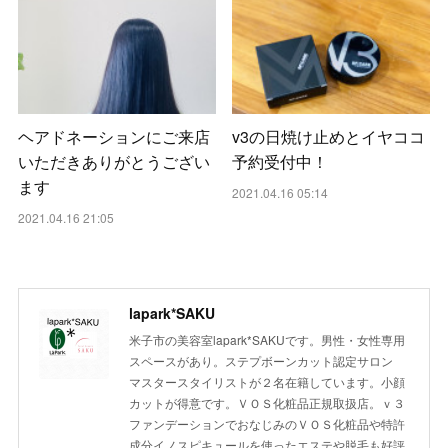
ヘアドネーションにご来店
v3の日焼け止めとイヤココ
いただきありがとうござい
予約受付中！
ます
2021.04.16 05:14
2021.04.16 21:05
lapark*SAKU
米子市の美容室lapark*SAKUです。男性・女性専用
スペースがあり。ステプボーンカット認定サロン
マスタースタイリストが２名在籍しています。小顔
カットが得意です。ＶＯＳ化粧品正規取扱店。ｖ３
ファンデーションでおなじみのＶＯＳ化粧品や特許
成分イノスピキュールを使ったエステや脱毛も好評