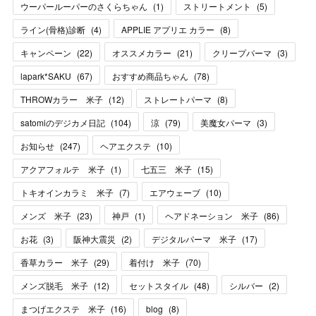
ウーパールーパーのさくらちゃん
(
1
)
ストリートメント
(
5
)
ライン(骨格)診断
(
4
)
APPLIE アプリエ カラー
(
8
)
キャンペーン
(
22
)
オススメカラー
(
21
)
クリープパーマ
(
3
)
lapark*SAKU
(
67
)
おすすめ商品ちゃん
(
78
)
THROWカラー 米子
(
12
)
ストレートパーマ
(
8
)
satomiのデジカメ日記
(
104
)
涼
(
79
)
美魔女パーマ
(
3
)
お知らせ
(
247
)
ヘアエクステ
(
10
)
アクアフォルテ 米子
(
1
)
七五三 米子
(
15
)
トキオインカラミ 米子
(
7
)
エアウェーブ
(
10
)
メンズ 米子
(
23
)
神戸
(
1
)
ヘアドネーション 米子
(
86
)
お花
(
3
)
阪神大震災
(
2
)
デジタルパーマ 米子
(
17
)
香草カラー 米子
(
29
)
着付け 米子
(
70
)
メンズ脱毛 米子
(
12
)
セットスタイル
(
48
)
シルバー
(
2
)
まつげエクステ 米子
(
16
)
blog
(
8
)