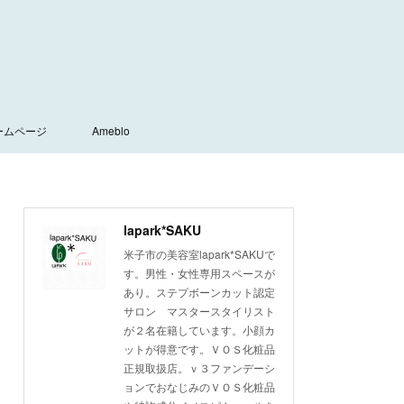
ームページ
Ameblo
lapark*SAKU
米子市の美容室lapark*SAKUで
す。男性・女性専用スペースが
あり。ステプボーンカット認定
サロン マスタースタイリスト
が２名在籍しています。小顔カ
ットが得意です。ＶＯＳ化粧品
正規取扱店。ｖ３ファンデーシ
ョンでおなじみのＶＯＳ化粧品