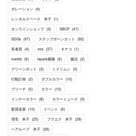
ポレーション
(
4
)
レンタルスペース 米子
(
1
)
オンラインショップ
(
3
)
SBCP
(
47
)
SDGs
(
67
)
ステップボーンカット
(
92
)
長者原
(
4
)
vos
(
37
)
キナコ
(
1
)
marbb
(
6
)
lapark農園
(
6
)
腸活
(
2
)
グリーンポット
(
3
)
ミドリムシ
(
3
)
行動計画
(
2
)
ダブルカラー
(
10
)
ブリーチ
(
5
)
カラー
(
10
)
インナーカラー
(
8
)
カラーミューズ
(
5
)
髪質改善
(
10
)
イベント
(
6
)
増毛 米子
(
25
)
フラエク 米子
(
29
)
ヘアループ 米子
(
26
)