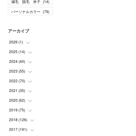
減毛 脱毛 米子
(
14
)
パーソナルカラー
(
79
)
アーカイブ
2026
(
1
)
2025
(
14
(
1
)
)
2024
(
40
(
10
)
)
(
1
)
2023
(
55
(
1
)
)
(
1
)
(
1
)
2022
(
70
(
2
)
)
(
2
)
(
3
)
(
4
)
2021
(
35
(
7
)
)
(
2
)
(
3
)
(
11
)
2020
(
62
(
5
)
)
(
7
)
(
3
)
(
8
)
(
7
)
2019
(
75
(
6
)
)
(
4
)
(
6
)
(
1
)
(
5
)
(
9
)
2018
(
126
(
1
)
)
(
3
)
(
4
)
(
3
)
(
3
)
(
7
)
(
2
)
2017
(
191
(
6
)
)