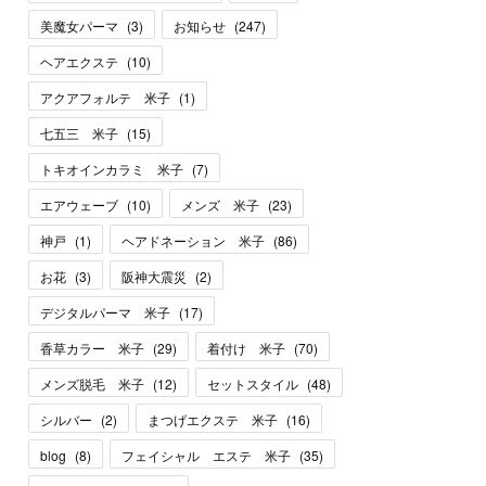
美魔女パーマ
(
3
)
お知らせ
(
247
)
ヘアエクステ
(
10
)
アクアフォルテ 米子
(
1
)
七五三 米子
(
15
)
トキオインカラミ 米子
(
7
)
エアウェーブ
(
10
)
メンズ 米子
(
23
)
神戸
(
1
)
ヘアドネーション 米子
(
86
)
お花
(
3
)
阪神大震災
(
2
)
デジタルパーマ 米子
(
17
)
香草カラー 米子
(
29
)
着付け 米子
(
70
)
メンズ脱毛 米子
(
12
)
セットスタイル
(
48
)
シルバー
(
2
)
まつげエクステ 米子
(
16
)
blog
(
8
)
フェイシャル エステ 米子
(
35
)