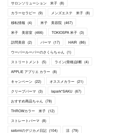
サロンソリューション 米子
(
8
)
カラーセラピー
(
9
)
メンズエステ 米子
(
8
)
移転情報
(
4
)
米子 美容院
(
467
)
米子 美容室
(
466
)
TOKIOSPA 米子
(
3
)
訪問美容
(
2
)
パーマ
(
17
)
HAIR
(
86
)
ウーパールーパーのさくらちゃん
(
1
)
ストリートメント
(
5
)
ライン(骨格)診断
(
4
)
APPLIE アプリエ カラー
(
8
)
キャンペーン
(
22
)
オススメカラー
(
21
)
クリープパーマ
(
3
)
lapark*SAKU
(
67
)
おすすめ商品ちゃん
(
78
)
THROWカラー 米子
(
12
)
ストレートパーマ
(
8
)
satomiのデジカメ日記
(
104
)
涼
(
79
)