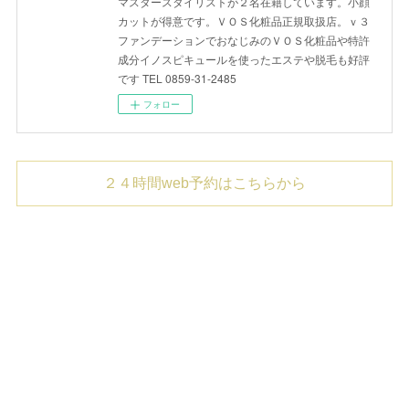
マスタースタイリストが２名在籍しています。小顔
カットが得意です。ＶＯＳ化粧品正規取扱店。ｖ３
ファンデーションでおなじみのＶＯＳ化粧品や特許
成分イノスピキュールを使ったエステや脱毛も好評
です TEL 0859-31-2485
フォロー
２４時間web予約はこちらから