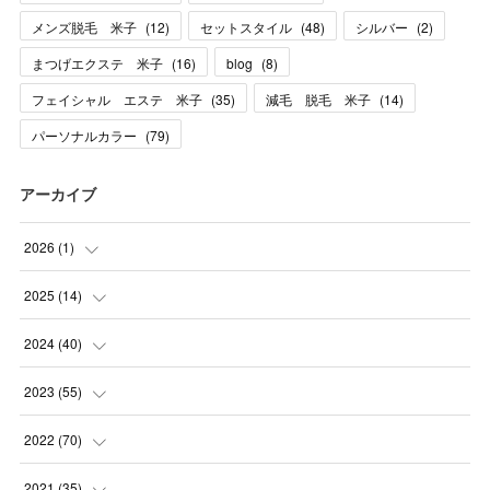
メンズ脱毛 米子
(
12
)
セットスタイル
(
48
)
シルバー
(
2
)
まつげエクステ 米子
(
16
)
blog
(
8
)
フェイシャル エステ 米子
(
35
)
減毛 脱毛 米子
(
14
)
パーソナルカラー
(
79
)
アーカイブ
2026
(
1
)
(
1
)
2025
(
14
)
(
10
)
2024
(
40
)
(
1
)
(
1
)
2023
(
55
)
(
1
)
(
1
)
(
2
)
2022
(
70
)
(
2
)
(
3
)
(
4
)
(
7
)
2021
(
35
)