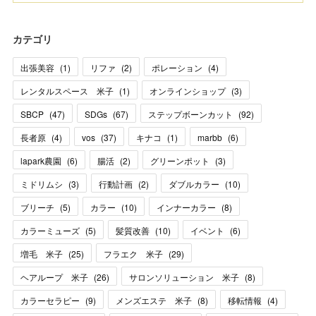
カテゴリ
出張美容
(
1
)
リファ
(
2
)
ポレーション
(
4
)
レンタルスペース 米子
(
1
)
オンラインショップ
(
3
)
SBCP
(
47
)
SDGs
(
67
)
ステップボーンカット
(
92
)
長者原
(
4
)
vos
(
37
)
キナコ
(
1
)
marbb
(
6
)
lapark農園
(
6
)
腸活
(
2
)
グリーンポット
(
3
)
ミドリムシ
(
3
)
行動計画
(
2
)
ダブルカラー
(
10
)
ブリーチ
(
5
)
カラー
(
10
)
インナーカラー
(
8
)
カラーミューズ
(
5
)
髪質改善
(
10
)
イベント
(
6
)
増毛 米子
(
25
)
フラエク 米子
(
29
)
ヘアループ 米子
(
26
)
サロンソリューション 米子
(
8
)
カラーセラピー
(
9
)
メンズエステ 米子
(
8
)
移転情報
(
4
)