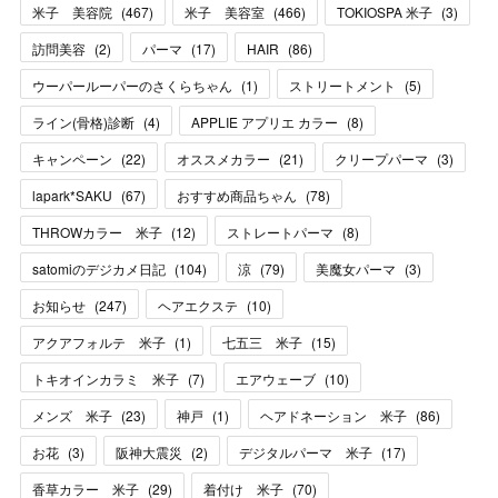
米子 美容院
(
467
)
米子 美容室
(
466
)
TOKIOSPA 米子
(
3
)
訪問美容
(
2
)
パーマ
(
17
)
HAIR
(
86
)
ウーパールーパーのさくらちゃん
(
1
)
ストリートメント
(
5
)
ライン(骨格)診断
(
4
)
APPLIE アプリエ カラー
(
8
)
キャンペーン
(
22
)
オススメカラー
(
21
)
クリープパーマ
(
3
)
lapark*SAKU
(
67
)
おすすめ商品ちゃん
(
78
)
THROWカラー 米子
(
12
)
ストレートパーマ
(
8
)
satomiのデジカメ日記
(
104
)
涼
(
79
)
美魔女パーマ
(
3
)
お知らせ
(
247
)
ヘアエクステ
(
10
)
アクアフォルテ 米子
(
1
)
七五三 米子
(
15
)
トキオインカラミ 米子
(
7
)
エアウェーブ
(
10
)
メンズ 米子
(
23
)
神戸
(
1
)
ヘアドネーション 米子
(
86
)
お花
(
3
)
阪神大震災
(
2
)
デジタルパーマ 米子
(
17
)
香草カラー 米子
(
29
)
着付け 米子
(
70
)