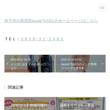
2023.04.01 02:35
2023.01.19 05:03
メンズにおすすめの新メニ
lapark*SAKUのメンズ専用
ュー
スペースで男前❣️
関連記事
【2/27から】物価高騰打
歯磨きでウィルス撃退！