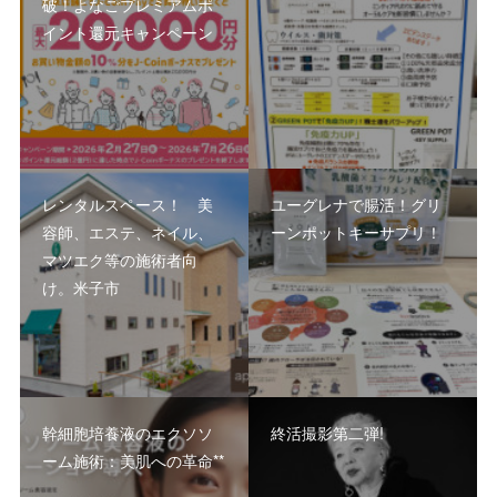
破！よなごプレミアムポ
イント還元キャンペーン
レンタルスペース！ 美
ユーグレナで腸活！グリ
容師、エステ、ネイル、
ーンポットキーサプリ！
マツエク等の施術者向
け。米子市
幹細胞培養液のエクソソ
終活撮影第二弾!
ーム施術：美肌への革命**