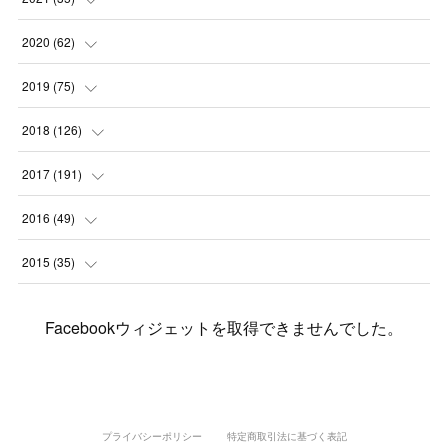
(
2
)
(
3
)
(
11
)
(
5
)
2020
(
62
)
(
7
)
(
3
)
(
8
)
(
7
)
(
6
)
2019
(
75
)
(
4
)
(
6
)
(
1
)
(
5
)
(
9
)
(
1
)
2018
(
126
)
(
3
)
(
4
)
(
3
)
(
3
)
(
7
)
(
2
)
(
6
)
2017
(
191
)
(
5
)
(
6
)
(
1
)
(
3
)
(
4
)
(
6
)
(
12
)
(
12
)
2016
(
49
)
(
1
)
(
3
)
(
6
)
(
2
)
(
3
)
(
7
)
(
7
)
(
11
)
(
2
)
2015
(
35
)
(
5
)
(
8
)
(
3
)
(
1
)
(
6
)
(
4
)
(
12
)
(
16
)
(
3
)
(
8
)
Facebookウィジェットを取得できませんでした。
(
8
)
(
6
)
(
3
)
(
3
)
(
6
)
(
15
)
(
18
)
(
8
)
(
5
)
(
5
)
(
5
)
(
9
)
(
4
)
(
6
)
(
5
)
(
10
)
(
25
)
(
4
)
(
7
)
(
5
)
(
9
)
(
1
)
(
2
)
(
6
)
(
5
)
(
23
)
(
8
)
(
5
)
プライバシーポリシー
特定商取引法に基づく表記