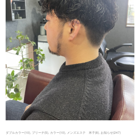
ダブルカラー
(
10
)
ブリーチ
(
5
)
カラー
(
10
)
メンズエステ 米子
(
8
)
お知らせ
(
247
)