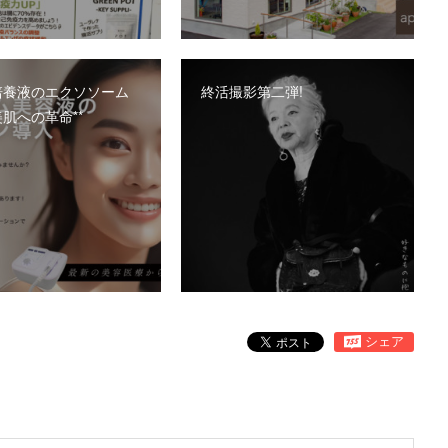
培養液のエクソソーム
終活撮影第二弾!
肌への革命**