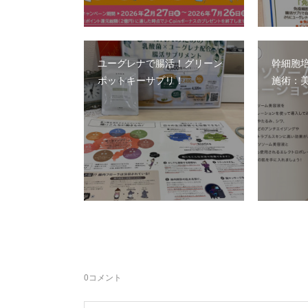
ユーグレナで腸活！グリーン
幹細胞
ポットキーサプリ！
施術：美
0
コメント