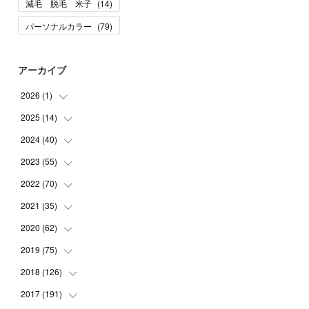
減毛 脱毛 米子
(
14
)
パーソナルカラー
(
79
)
アーカイブ
2026
(
1
)
2025
(
14
(
1
)
)
2024
(
40
(
10
)
)
(
1
)
2023
(
55
(
1
)
)
(
1
)
(
1
)
2022
(
70
(
2
)
)
(
2
)
(
3
)
(
4
)
2021
(
35
(
7
)
)
(
2
)
(
3
)
(
11
)
2020
(
62
(
5
)
)
(
7
)
(
3
)
(
8
)
(
7
)
2019
(
75
(
6
)
)
(
4
)
(
6
)
(
1
)
(
5
)
(
9
)
2018
(
126
(
1
)
)
(
3
)
(
4
)
(
3
)
(
3
)
(
7
)
(
2
)
2017
(
191
(
6
)
)