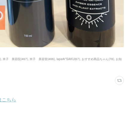
)
米子 美容院
(
467
)
米子 美容室
(
466
)
lapark*SAKU
(
67
)
おすすめ商品ちゃん
(
78
)
お知