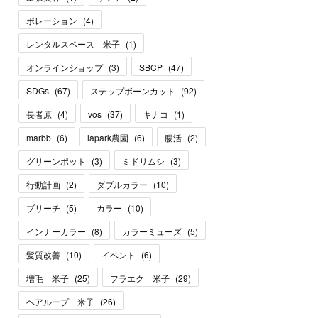
ポレーション
(
4
)
レンタルスペース 米子
(
1
)
オンラインショップ
(
3
)
SBCP
(
47
)
SDGs
(
67
)
ステップボーンカット
(
92
)
長者原
(
4
)
vos
(
37
)
キナコ
(
1
)
marbb
(
6
)
lapark農園
(
6
)
腸活
(
2
)
グリーンポット
(
3
)
ミドリムシ
(
3
)
行動計画
(
2
)
ダブルカラー
(
10
)
ブリーチ
(
5
)
カラー
(
10
)
インナーカラー
(
8
)
カラーミューズ
(
5
)
髪質改善
(
10
)
イベント
(
6
)
増毛 米子
(
25
)
フラエク 米子
(
29
)
ヘアループ 米子
(
26
)