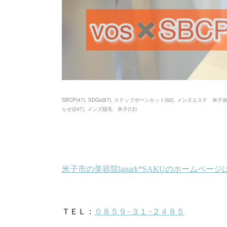
SBCP
(
47
)
SDGs
(
67
)
ステップボーンカット
(
92
)
メンズエステ 米子
(
8
らせ
(
247
)
メンズ脱毛 米子
(
12
)