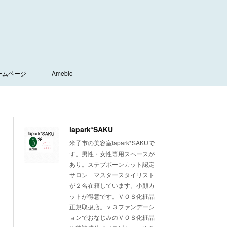
ームページ
Ameblo
lapark*SAKU
米子市の美容室lapark*SAKUで
す。男性・女性専用スペースが
あり。ステプボーンカット認定
サロン マスタースタイリスト
が２名在籍しています。小顔カ
ットが得意です。ＶＯＳ化粧品
正規取扱店。ｖ３ファンデーシ
ョンでおなじみのＶＯＳ化粧品