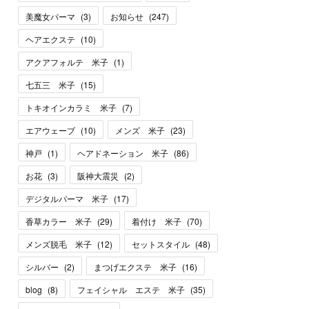
美魔女パーマ
(
3
)
お知らせ
(
247
)
ヘアエクステ
(
10
)
アクアフォルテ 米子
(
1
)
七五三 米子
(
15
)
トキオインカラミ 米子
(
7
)
エアウェーブ
(
10
)
メンズ 米子
(
23
)
神戸
(
1
)
ヘアドネーション 米子
(
86
)
お花
(
3
)
阪神大震災
(
2
)
デジタルパーマ 米子
(
17
)
香草カラー 米子
(
29
)
着付け 米子
(
70
)
メンズ脱毛 米子
(
12
)
セットスタイル
(
48
)
シルバー
(
2
)
まつげエクステ 米子
(
16
)
blog
(
8
)
フェイシャル エステ 米子
(
35
)