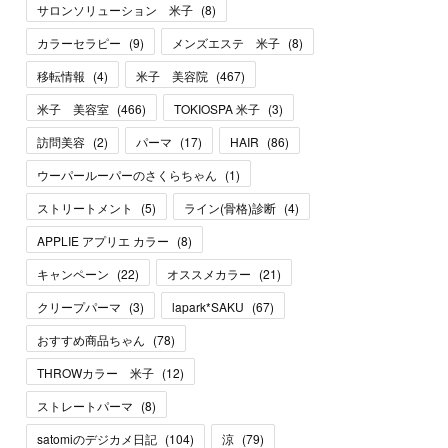
サロンソリューション 米子
(
8
)
カラーセラピー
(
9
)
メンズエステ 米子
(
8
)
移転情報
(
4
)
米子 美容院
(
467
)
米子 美容室
(
466
)
TOKIOSPA 米子
(
3
)
訪問美容
(
2
)
パーマ
(
17
)
HAIR
(
86
)
ウーパールーパーのさくらちゃん
(
1
)
ストリートメント
(
5
)
ライン(骨格)診断
(
4
)
APPLIE アプリエ カラー
(
8
)
キャンペーン
(
22
)
オススメカラー
(
21
)
クリープパーマ
(
3
)
lapark*SAKU
(
67
)
おすすめ商品ちゃん
(
78
)
THROWカラー 米子
(
12
)
ストレートパーマ
(
8
)
satomiのデジカメ日記
(
104
)
涼
(
79
)