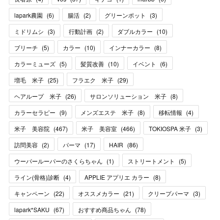
lapark農園
(
6
)
腸活
(
2
)
グリーンポット
(
3
)
ミドリムシ
(
3
)
行動計画
(
2
)
ダブルカラー
(
10
)
ブリーチ
(
5
)
カラー
(
10
)
インナーカラー
(
8
)
カラーミューズ
(
5
)
髪質改善
(
10
)
イベント
(
6
)
増毛 米子
(
25
)
フラエク 米子
(
29
)
ヘアループ 米子
(
26
)
サロンソリューション 米子
(
8
)
カラーセラピー
(
9
)
メンズエステ 米子
(
8
)
移転情報
(
4
)
米子 美容院
(
467
)
米子 美容室
(
466
)
TOKIOSPA 米子
(
3
)
訪問美容
(
2
)
パーマ
(
17
)
HAIR
(
86
)
ウーパールーパーのさくらちゃん
(
1
)
ストリートメント
(
5
)
ライン(骨格)診断
(
4
)
APPLIE アプリエ カラー
(
8
)
キャンペーン
(
22
)
オススメカラー
(
21
)
クリープパーマ
(
3
)
lapark*SAKU
(
67
)
おすすめ商品ちゃん
(
78
)