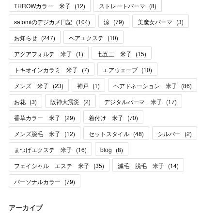
THROWカラー 米子
(
12
)
ストレートパーマ
(
8
)
satomiのデジカメ日記
(
104
)
涼
(
79
)
美魔女パーマ
(
3
)
お知らせ
(
247
)
ヘアエクステ
(
10
)
アクアフォルテ 米子
(
1
)
七五三 米子
(
15
)
トキオインカラミ 米子
(
7
)
エアウェーブ
(
10
)
メンズ 米子
(
23
)
神戸
(
1
)
ヘアドネーション 米子
(
86
)
お花
(
3
)
阪神大震災
(
2
)
デジタルパーマ 米子
(
17
)
香草カラー 米子
(
29
)
着付け 米子
(
70
)
メンズ脱毛 米子
(
12
)
セットスタイル
(
48
)
シルバー
(
2
)
まつげエクステ 米子
(
16
)
blog
(
8
)
フェイシャル エステ 米子
(
35
)
減毛 脱毛 米子
(
14
)
パーソナルカラー
(
79
)
アーカイブ