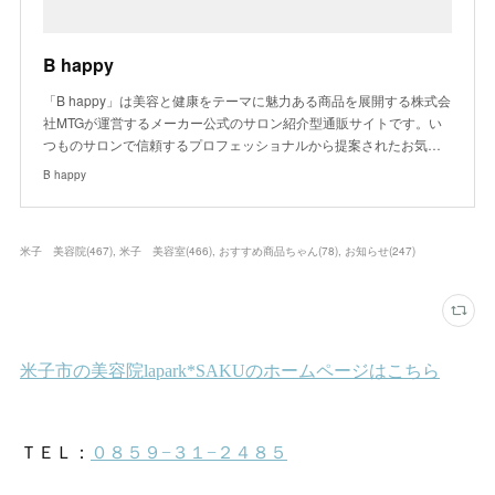
B happy
「B happy」は美容と健康をテーマに魅力ある商品を展開する株式会
社MTGが運営するメーカー公式のサロン紹介型通販サイトです。い
つものサロンで信頼するプロフェッショナルから提案されたお気…
B happy
米子 美容院
(
467
)
米子 美容室
(
466
)
おすすめ商品ちゃん
(
78
)
お知らせ
(
247
)