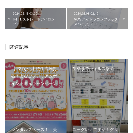
2024.02.13 03:00
2024.02.08 02:15
ReFa ストレートアイロン
VOS ハイドラコンプレック
プロ
スバイアル
関連記事
【2/27から】物価高騰打
歯磨きでウィルス撃退！
破！よなごプレミアムポ
イント還元キャンペーン
レンタルスペース！ 美
ユーグレナで腸活！グリ