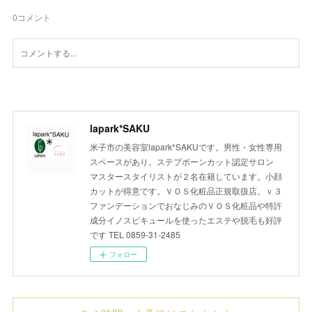
0
コメント
lapark*SAKU
米子市の美容室lapark*SAKUです。男性・女性専用
スペースがあり。ステプボーンカット認定サロン
マスタースタイリストが２名在籍しています。小顔
カットが得意です。ＶＯＳ化粧品正規取扱店。ｖ３
ファンデーションでおなじみのＶＯＳ化粧品や特許
成分イノスピキュールを使ったエステや脱毛も好評
です TEL 0859-31-2485
フォロー