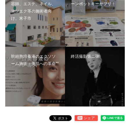
容師、エステ、ネイル、
ーンポットキーサプリ！
マツエク等の施術者向
け。米子市
幹細胞培養液のエクソソ
終活撮影第二弾!
ーム施術：美肌への革命**