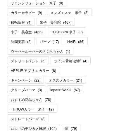
サロンソリューション 米子
(
8
)
カラーセラピー
(
9
)
メンズエステ 米子
(
8
)
移転情報
(
4
)
米子 美容院
(
467
)
米子 美容室
(
466
)
TOKIOSPA 米子
(
3
)
訪問美容
(
2
)
パーマ
(
17
)
HAIR
(
86
)
ウーパールーパーのさくらちゃん
(
1
)
ストリートメント
(
5
)
ライン(骨格)診断
(
4
)
APPLIE アプリエ カラー
(
8
)
キャンペーン
(
22
)
オススメカラー
(
21
)
クリープパーマ
(
3
)
lapark*SAKU
(
67
)
おすすめ商品ちゃん
(
78
)
THROWカラー 米子
(
12
)
ストレートパーマ
(
8
)
satomiのデジカメ日記
(
104
)
涼
(
79
)