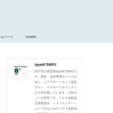
ームページ
Ameblo
lapark*SAKU
米子市の美容室lapark*SAKUで
す。男性・女性専用スペースが
あり。ステプボーンカット認定
サロン マスタースタイリスト
が２名在籍しています。小顔カ
ットが得意です。ＶＯＳ化粧品
正規取扱店。ｖ３ファンデーシ
ョンでおなじみのＶＯＳ化粧品