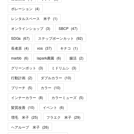
ポレーション
(
4
)
レンタルスペース 米子
(
1
)
オンラインショップ
(
3
)
SBCP
(
47
)
SDGs
(
67
)
ステップボーンカット
(
92
)
長者原
(
4
)
vos
(
37
)
キナコ
(
1
)
marbb
(
6
)
lapark農園
(
6
)
腸活
(
2
)
グリーンポット
(
3
)
ミドリムシ
(
3
)
行動計画
(
2
)
ダブルカラー
(
10
)
ブリーチ
(
5
)
カラー
(
10
)
インナーカラー
(
8
)
カラーミューズ
(
5
)
髪質改善
(
10
)
イベント
(
6
)
増毛 米子
(
25
)
フラエク 米子
(
29
)
ヘアループ 米子
(
26
)