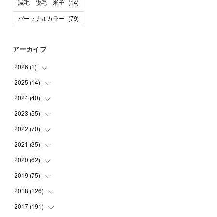
減毛 脱毛 米子
(
14
)
パーソナルカラー
(
79
)
アーカイブ
2026
(
1
)
2025
(
14
(
1
)
)
2024
(
40
(
10
)
)
(
1
)
2023
(
55
(
1
)
)
(
1
)
(
1
)
2022
(
70
(
2
)
)
(
2
)
(
3
)
(
4
)
2021
(
35
(
7
)
)
(
2
)
(
3
)
(
11
)
2020
(
62
(
5
)
)
(
7
)
(
3
)
(
8
)
(
7
)
2019
(
75
(
6
)
)
(
4
)
(
6
)
(
1
)
(
5
)
(
9
)
2018
(
126
(
1
)
)
(
3
)
(
4
)
(
3
)
(
3
)
(
7
)
(
2
)
2017
(
191
(
6
)
)