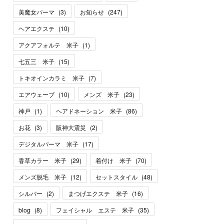
美魔女パーマ
(
3
)
お知らせ
(
247
)
ヘアエクステ
(
10
)
アクアフォルテ 米子
(
1
)
七五三 米子
(
15
)
トキオインカラミ 米子
(
7
)
エアウェーブ
(
10
)
メンズ 米子
(
23
)
神戸
(
1
)
ヘアドネーション 米子
(
86
)
お花
(
3
)
阪神大震災
(
2
)
デジタルパーマ 米子
(
17
)
香草カラー 米子
(
29
)
着付け 米子
(
70
)
メンズ脱毛 米子
(
12
)
セットスタイル
(
48
)
シルバー
(
2
)
まつげエクステ 米子
(
16
)
blog
(
8
)
フェイシャル エステ 米子
(
35
)