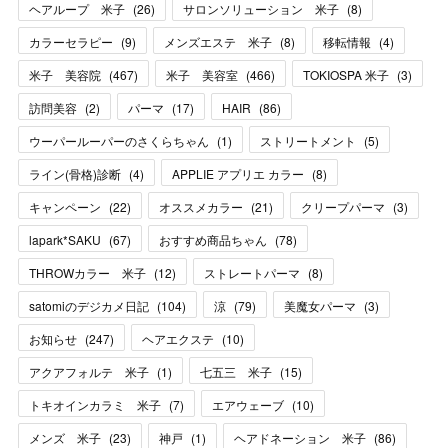
ヘアループ 米子
(
26
)
サロンソリューション 米子
(
8
)
カラーセラピー
(
9
)
メンズエステ 米子
(
8
)
移転情報
(
4
)
米子 美容院
(
467
)
米子 美容室
(
466
)
TOKIOSPA 米子
(
3
)
訪問美容
(
2
)
パーマ
(
17
)
HAIR
(
86
)
ウーパールーパーのさくらちゃん
(
1
)
ストリートメント
(
5
)
ライン(骨格)診断
(
4
)
APPLIE アプリエ カラー
(
8
)
キャンペーン
(
22
)
オススメカラー
(
21
)
クリープパーマ
(
3
)
lapark*SAKU
(
67
)
おすすめ商品ちゃん
(
78
)
THROWカラー 米子
(
12
)
ストレートパーマ
(
8
)
satomiのデジカメ日記
(
104
)
涼
(
79
)
美魔女パーマ
(
3
)
お知らせ
(
247
)
ヘアエクステ
(
10
)
アクアフォルテ 米子
(
1
)
七五三 米子
(
15
)
トキオインカラミ 米子
(
7
)
エアウェーブ
(
10
)
メンズ 米子
(
23
)
神戸
(
1
)
ヘアドネーション 米子
(
86
)