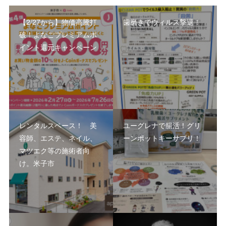
【2/27から】物価高騰打
歯磨きでウィルス撃退！
破！よなごプレミアムポ
イント還元キャンペーン
レンタルスペース！ 美
ユーグレナで腸活！グリ
容師、エステ、ネイル、
ーンポットキーサプリ！
マツエク等の施術者向
け。米子市