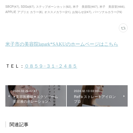
SBCP
(
47
)
SDGs
(
67
)
ステップボーンカット
(
92
)
米子 美容院
(
467
)
米子 美容室
(
466
)
APPLIE アプリエ カラー
(
8
)
オススメカラー
(
21
)
お知らせ
(
247
)
パーソナルカラー
(
79
)
2024.02.29 02:47
2024.02.13 03:00
✴︎美容医療級✴︎エクソソーム
ReFa ストレートアイロン
美容液のポレーション
プロ
関連記事