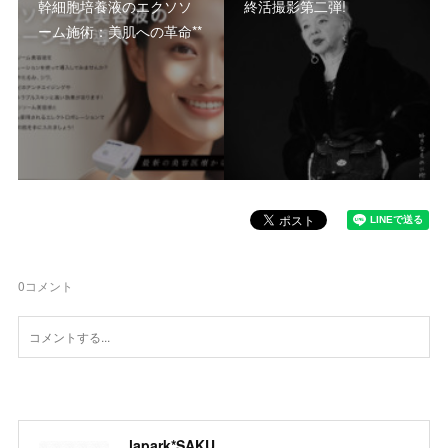
幹細胞培養液のエクソソ
終活撮影第二弾!
ーム施術：美肌への革命**
0
コメント
lapark*SAKU