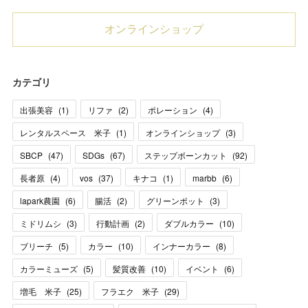
オンラインショップ
カテゴリ
出張美容
(
1
)
リファ
(
2
)
ポレーション
(
4
)
レンタルスペース 米子
(
1
)
オンラインショップ
(
3
)
SBCP
(
47
)
SDGs
(
67
)
ステップボーンカット
(
92
)
長者原
(
4
)
vos
(
37
)
キナコ
(
1
)
marbb
(
6
)
lapark農園
(
6
)
腸活
(
2
)
グリーンポット
(
3
)
ミドリムシ
(
3
)
行動計画
(
2
)
ダブルカラー
(
10
)
ブリーチ
(
5
)
カラー
(
10
)
インナーカラー
(
8
)
カラーミューズ
(
5
)
髪質改善
(
10
)
イベント
(
6
)
増毛 米子
(
25
)
フラエク 米子
(
29
)