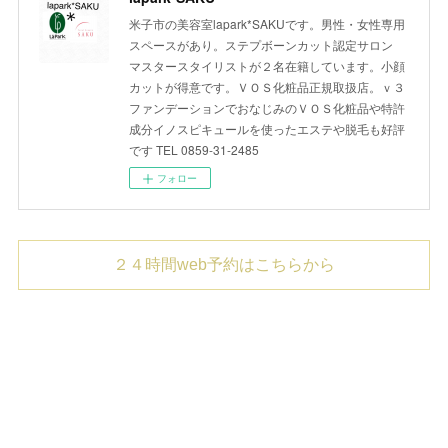
米子市の美容室lapark*SAKUです。男性・女性専用
スペースがあり。ステプボーンカット認定サロン
マスタースタイリストが２名在籍しています。小顔
カットが得意です。ＶＯＳ化粧品正規取扱店。ｖ３
ファンデーションでおなじみのＶＯＳ化粧品や特許
成分イノスピキュールを使ったエステや脱毛も好評
です TEL 0859-31-2485
フォロー
２４時間web予約はこちらから