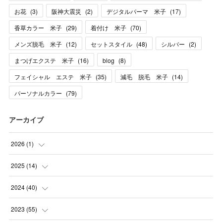
お花
(
3
)
阪神大震災
(
2
)
デジタルパーマ 米子
(
17
)
香草カラー 米子
(
29
)
着付け 米子
(
70
)
メンズ脱毛 米子
(
12
)
セットスタイル
(
48
)
シルバー
(
2
)
まつげエクステ 米子
(
16
)
blog
(
8
)
フェイシャル エステ 米子
(
35
)
減毛 脱毛 米子
(
14
)
パーソナルカラー
(
79
)
アーカイブ
2026
(
1
)
(
1
)
2025
(
14
)
(
10
)
2024
(
40
)
(
1
)
(
1
)
2023
(
55
)