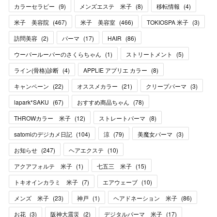
カラーセラピー
(
9
)
メンズエステ 米子
(
8
)
移転情報
(
4
)
米子 美容院
(
467
)
米子 美容室
(
466
)
TOKIOSPA 米子
(
3
)
訪問美容
(
2
)
パーマ
(
17
)
HAIR
(
86
)
ウーパールーパーのさくらちゃん
(
1
)
ストリートメント
(
5
)
ライン(骨格)診断
(
4
)
APPLIE アプリエ カラー
(
8
)
キャンペーン
(
22
)
オススメカラー
(
21
)
クリープパーマ
(
3
)
lapark*SAKU
(
67
)
おすすめ商品ちゃん
(
78
)
THROWカラー 米子
(
12
)
ストレートパーマ
(
8
)
satomiのデジカメ日記
(
104
)
涼
(
79
)
美魔女パーマ
(
3
)
お知らせ
(
247
)
ヘアエクステ
(
10
)
アクアフォルテ 米子
(
1
)
七五三 米子
(
15
)
トキオインカラミ 米子
(
7
)
エアウェーブ
(
10
)
メンズ 米子
(
23
)
神戸
(
1
)
ヘアドネーション 米子
(
86
)
お花
(
3
)
阪神大震災
(
2
)
デジタルパーマ 米子
(
17
)