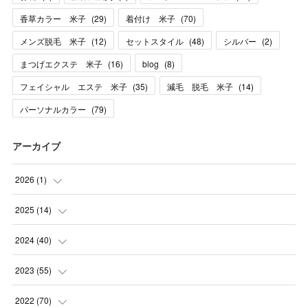
香草カラー 米子
(
29
)
着付け 米子
(
70
)
メンズ脱毛 米子
(
12
)
セットスタイル
(
48
)
シルバー
(
2
)
まつげエクステ 米子
(
16
)
blog
(
8
)
フェイシャル エステ 米子
(
35
)
減毛 脱毛 米子
(
14
)
パーソナルカラー
(
79
)
アーカイブ
2026
(
1
)
(
1
)
2025
(
14
)
(
10
)
2024
(
40
)
(
1
)
(
1
)
2023
(
55
)
(
1
)
(
1
)
(
2
)
2022
(
70
)