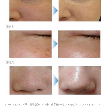
ポレーション
(
4
)
米子 美容院
(
467
)
米子 美容室
(
466
)
お知らせ
(
247
)
フェイシャル エ