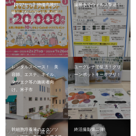
【2/27から】物価高騰打
歯磨きでウィルス撃退！
破！よなごプレミアムポ
イント還元キャンペーン
レンタルスペース！ 美
ユーグレナで腸活！グリ
容師、エステ、ネイル、
ーンポットキーサプリ！
マツエク等の施術者向
け。米子市
幹細胞培養液のエクソソ
終活撮影第二弾!