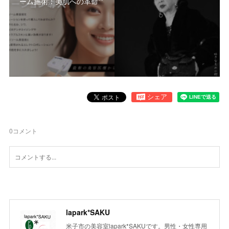
ーム施術：美肌への革命**
0
コメント
lapark*SAKU
米子市の美容室lapark*SAKUです。男性・女性専用