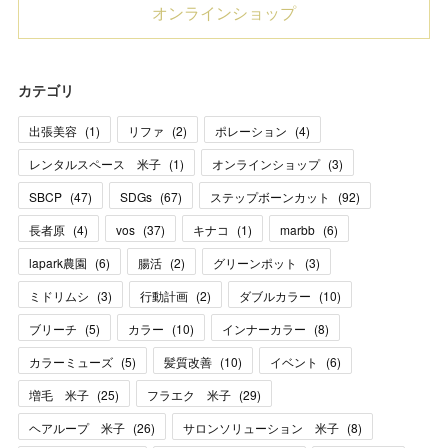
オンラインショップ
カテゴリ
出張美容
(
1
)
リファ
(
2
)
ポレーション
(
4
)
レンタルスペース 米子
(
1
)
オンラインショップ
(
3
)
SBCP
(
47
)
SDGs
(
67
)
ステップボーンカット
(
92
)
長者原
(
4
)
vos
(
37
)
キナコ
(
1
)
marbb
(
6
)
lapark農園
(
6
)
腸活
(
2
)
グリーンポット
(
3
)
ミドリムシ
(
3
)
行動計画
(
2
)
ダブルカラー
(
10
)
ブリーチ
(
5
)
カラー
(
10
)
インナーカラー
(
8
)
カラーミューズ
(
5
)
髪質改善
(
10
)
イベント
(
6
)
増毛 米子
(
25
)
フラエク 米子
(
29
)
ヘアループ 米子
(
26
)
サロンソリューション 米子
(
8
)