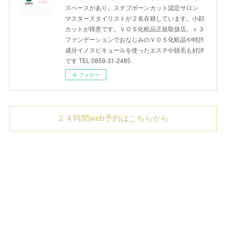
スペースがあり。ステプボーンカット認定サロン
マスタースタイリストが２名在籍しています。小顔
カットが得意です。ＶＯＳ化粧品正規取扱店。ｖ３
ファンデーションでおなじみのＶＯＳ化粧品や特許
成分イノスピキュールを使ったエステや脱毛も好評
です TEL 0859-31-2485
フォロー
２４時間web予約はこちらから