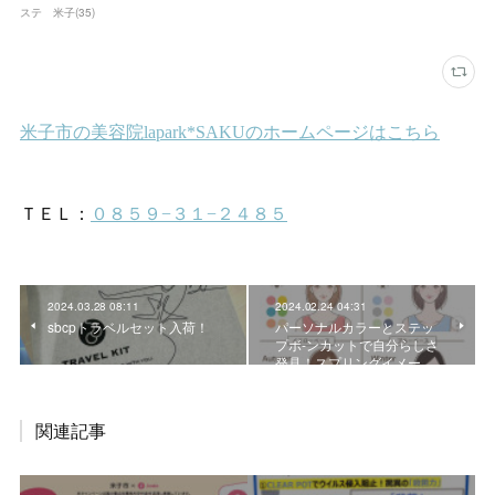
ステ 米子
(
35
)
2024.03.28 08:11
2024.02.24 04:31
sbcpトラベルセット入荷！
パーソナルカラーとステッ
プボ-ンカットで自分らしさ
発見！スプリングイメー…
関連記事