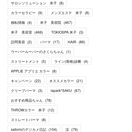
サロンソリューション 米子
(
8
)
カラーセラピー
(
9
)
メンズエステ 米子
(
8
)
移転情報
(
4
)
米子 美容院
(
467
)
米子 美容室
(
466
)
TOKIOSPA 米子
(
3
)
訪問美容
(
2
)
パーマ
(
17
)
HAIR
(
86
)
ウーパールーパーのさくらちゃん
(
1
)
ストリートメント
(
5
)
ライン(骨格)診断
(
4
)
APPLIE アプリエ カラー
(
8
)
キャンペーン
(
22
)
オススメカラー
(
21
)
クリープパーマ
(
3
)
lapark*SAKU
(
67
)
おすすめ商品ちゃん
(
78
)
THROWカラー 米子
(
12
)
ストレートパーマ
(
8
)
satomiのデジカメ日記
(
104
)
涼
(
79
)