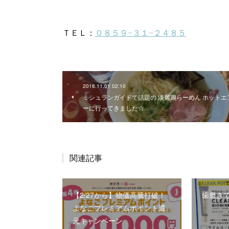
2018.11.01 02:10
ミシュランガイドで話題の 淡麗鶏らーめん ホットエ
ーに行ってきました☆
関連記事
【2/27から】物価高騰打破！
歯磨き
よなごプレミアムポイント還
元キャンペーン