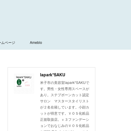
ームページ
Ameblo
lapark*SAKU
米子市の美容室lapark*SAKUで
す。男性・女性専用スペースが
あり。ステプボーンカット認定
サロン マスタースタイリスト
が２名在籍しています。小顔カ
ットが得意です。ＶＯＳ化粧品
正規取扱店。ｖ３ファンデーシ
ョンでおなじみのＶＯＳ化粧品