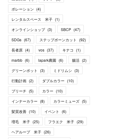
ポレーション
(
4
)
レンタルスペース 米子
(
1
)
オンラインショップ
(
3
)
SBCP
(
47
)
SDGs
(
67
)
ステップボーンカット
(
92
)
長者原
(
4
)
vos
(
37
)
キナコ
(
1
)
marbb
(
6
)
lapark農園
(
6
)
腸活
(
2
)
グリーンポット
(
3
)
ミドリムシ
(
3
)
行動計画
(
2
)
ダブルカラー
(
10
)
ブリーチ
(
5
)
カラー
(
10
)
インナーカラー
(
8
)
カラーミューズ
(
5
)
髪質改善
(
10
)
イベント
(
6
)
増毛 米子
(
25
)
フラエク 米子
(
29
)
ヘアループ 米子
(
26
)