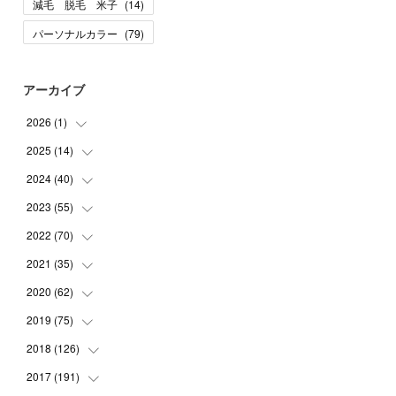
減毛 脱毛 米子
(
14
)
パーソナルカラー
(
79
)
アーカイブ
2026
(
1
)
2025
(
14
(
1
)
)
2024
(
40
(
10
)
)
(
1
)
2023
(
55
(
1
)
)
(
1
)
(
1
)
2022
(
70
(
2
)
)
(
2
)
(
3
)
(
4
)
2021
(
35
(
7
)
)
(
2
)
(
3
)
(
11
)
2020
(
62
(
5
)
)
(
7
)
(
3
)
(
8
)
(
7
)
2019
(
75
(
6
)
)
(
4
)
(
6
)
(
1
)
(
5
)
(
9
)
2018
(
126
(
1
)
)
(
3
)
(
4
)
(
3
)
(
3
)
(
7
)
(
2
)
2017
(
191
(
6
)
)