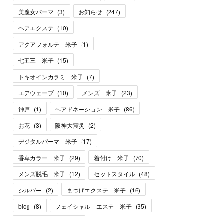
美魔女パーマ
(
3
)
お知らせ
(
247
)
ヘアエクステ
(
10
)
アクアフォルテ 米子
(
1
)
七五三 米子
(
15
)
トキオインカラミ 米子
(
7
)
エアウェーブ
(
10
)
メンズ 米子
(
23
)
神戸
(
1
)
ヘアドネーション 米子
(
86
)
お花
(
3
)
阪神大震災
(
2
)
デジタルパーマ 米子
(
17
)
香草カラー 米子
(
29
)
着付け 米子
(
70
)
メンズ脱毛 米子
(
12
)
セットスタイル
(
48
)
シルバー
(
2
)
まつげエクステ 米子
(
16
)
blog
(
8
)
フェイシャル エステ 米子
(
35
)