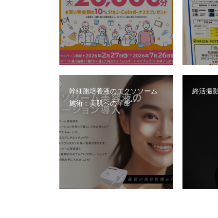
幹細胞培養液のエクソソーム
終活撮影
施術：美肌への革命**