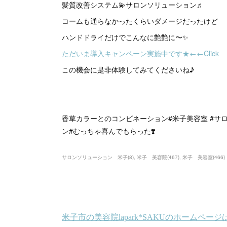
髪質改善システム💫サロンソリューション♬
コームも通らなかったくらいダメージだったけど
ハンドドライだけでこんなに艶艶に〜✨
ただいま導入キャンペーン実施中です★←←Click
この機会に是非体験してみてくださいね♪
香草カラーとのコンビネーション#米子美容室 #サロ
ン#むっちゃ喜んでもらった❣️
サロンソリューション 米子
(
8
)
米子 美容院
(
467
)
米子 美容室
(
466
)