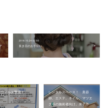
2018.10.24 02:50
ア
良き日のお手伝い
でウィルス撃退！
レンタルスペース！ 美容
師、エステ、ネイル、マツエ
ク等の施術者向け。米子市