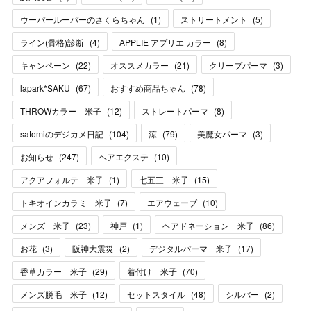
ウーパールーパーのさくらちゃん
(
1
)
ストリートメント
(
5
)
ライン(骨格)診断
(
4
)
APPLIE アプリエ カラー
(
8
)
キャンペーン
(
22
)
オススメカラー
(
21
)
クリープパーマ
(
3
)
lapark*SAKU
(
67
)
おすすめ商品ちゃん
(
78
)
THROWカラー 米子
(
12
)
ストレートパーマ
(
8
)
satomiのデジカメ日記
(
104
)
涼
(
79
)
美魔女パーマ
(
3
)
お知らせ
(
247
)
ヘアエクステ
(
10
)
アクアフォルテ 米子
(
1
)
七五三 米子
(
15
)
トキオインカラミ 米子
(
7
)
エアウェーブ
(
10
)
メンズ 米子
(
23
)
神戸
(
1
)
ヘアドネーション 米子
(
86
)
お花
(
3
)
阪神大震災
(
2
)
デジタルパーマ 米子
(
17
)
香草カラー 米子
(
29
)
着付け 米子
(
70
)
メンズ脱毛 米子
(
12
)
セットスタイル
(
48
)
シルバー
(
2
)