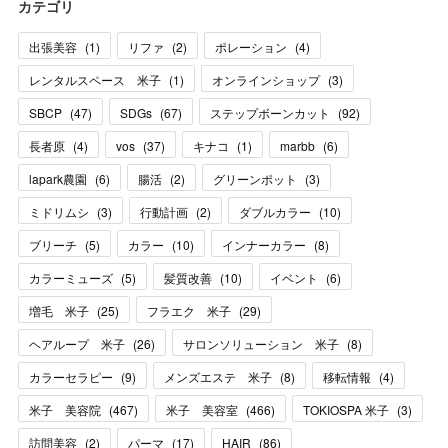
カテゴリ
出張美容
(
1
)
リファ
(
2
)
ポレーション
(
4
)
レンタルスペース 米子
(
1
)
オンラインショップ
(
3
)
SBCP
(
47
)
SDGs
(
67
)
ステップボーンカット
(
92
)
長者原
(
4
)
vos
(
37
)
キナコ
(
1
)
marbb
(
6
)
lapark農園
(
6
)
腸活
(
2
)
グリーンポット
(
3
)
ミドリムシ
(
3
)
行動計画
(
2
)
ダブルカラー
(
10
)
ブリーチ
(
5
)
カラー
(
10
)
インナーカラー
(
8
)
カラーミューズ
(
5
)
髪質改善
(
10
)
イベント
(
6
)
増毛 米子
(
25
)
フラエク 米子
(
29
)
ヘアループ 米子
(
26
)
サロンソリューション 米子
(
8
)
カラーセラピー
(
9
)
メンズエステ 米子
(
8
)
移転情報
(
4
)
米子 美容院
(
467
)
米子 美容室
(
466
)
TOKIOSPA 米子
(
3
)
訪問美容
(
2
)
パーマ
(
17
)
HAIR
(
86
)