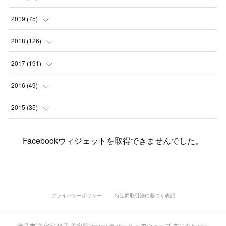
(
7
)
(
3
)
(
8
)
(
7
)
(
6
)
2019
(
75
)
(
4
)
(
6
)
(
1
)
(
5
)
(
9
)
(
1
)
2018
(
126
)
(
3
)
(
4
)
(
3
)
(
3
)
(
7
)
(
2
)
(
6
)
2017
(
191
)
(
5
)
(
6
)
(
1
)
(
3
)
(
4
)
(
6
)
(
12
)
(
12
)
2016
(
49
)
(
1
)
(
3
)
(
6
)
(
2
)
(
3
)
(
7
)
(
7
)
(
11
)
(
2
)
2015
(
35
)
(
5
)
(
8
)
(
3
)
(
1
)
(
6
)
(
4
)
(
12
)
(
16
)
(
3
)
(
8
)
Facebookウィジェットを取得できませんでした。
(
8
)
(
6
)
(
3
)
(
3
)
(
6
)
(
15
)
(
18
)
(
8
)
(
5
)
(
5
)
(
5
)
(
9
)
(
4
)
(
6
)
(
5
)
(
10
)
(
25
)
(
4
)
(
7
)
(
5
)
(
9
)
(
1
)
(
2
)
(
6
)
(
5
)
(
23
)
(
8
)
(
5
)
プライバシーポリシー
特定商取引法に基づく表記
(
9
)
(
1
)
(
9
)
(
10
)
(
8
)
(
23
)
(
3
)
(
3
)