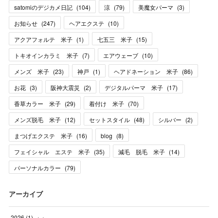
satomiのデジカメ日記
(
104
)
涼
(
79
)
美魔女パーマ
(
3
)
お知らせ
(
247
)
ヘアエクステ
(
10
)
アクアフォルテ 米子
(
1
)
七五三 米子
(
15
)
トキオインカラミ 米子
(
7
)
エアウェーブ
(
10
)
メンズ 米子
(
23
)
神戸
(
1
)
ヘアドネーション 米子
(
86
)
お花
(
3
)
阪神大震災
(
2
)
デジタルパーマ 米子
(
17
)
香草カラー 米子
(
29
)
着付け 米子
(
70
)
メンズ脱毛 米子
(
12
)
セットスタイル
(
48
)
シルバー
(
2
)
まつげエクステ 米子
(
16
)
blog
(
8
)
フェイシャル エステ 米子
(
35
)
減毛 脱毛 米子
(
14
)
パーソナルカラー
(
79
)
アーカイブ
2026
(
1
)