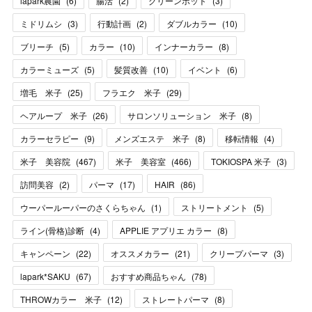
lapark農園
(
6
)
腸活
(
2
)
グリーンポット
(
3
)
ミドリムシ
(
3
)
行動計画
(
2
)
ダブルカラー
(
10
)
ブリーチ
(
5
)
カラー
(
10
)
インナーカラー
(
8
)
カラーミューズ
(
5
)
髪質改善
(
10
)
イベント
(
6
)
増毛 米子
(
25
)
フラエク 米子
(
29
)
ヘアループ 米子
(
26
)
サロンソリューション 米子
(
8
)
カラーセラピー
(
9
)
メンズエステ 米子
(
8
)
移転情報
(
4
)
米子 美容院
(
467
)
米子 美容室
(
466
)
TOKIOSPA 米子
(
3
)
訪問美容
(
2
)
パーマ
(
17
)
HAIR
(
86
)
ウーパールーパーのさくらちゃん
(
1
)
ストリートメント
(
5
)
ライン(骨格)診断
(
4
)
APPLIE アプリエ カラー
(
8
)
キャンペーン
(
22
)
オススメカラー
(
21
)
クリープパーマ
(
3
)
lapark*SAKU
(
67
)
おすすめ商品ちゃん
(
78
)
THROWカラー 米子
(
12
)
ストレートパーマ
(
8
)