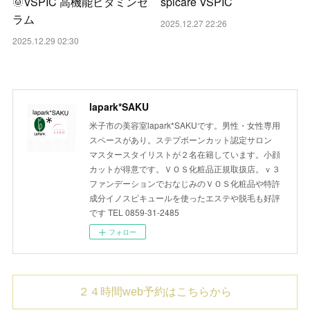
🌞VSPIC 高機能ビタミンセ
spicare VSPIC
ラム
2025.12.27 22:26
2025.12.29 02:30
lapark*SAKU
米子市の美容室lapark*SAKUです。男性・女性専用
スペースがあり。ステプボーンカット認定サロン
マスタースタイリストが２名在籍しています。小顔
カットが得意です。ＶＯＳ化粧品正規取扱店。ｖ３
ファンデーションでおなじみのＶＯＳ化粧品や特許
成分イノスピキュールを使ったエステや脱毛も好評
です TEL 0859-31-2485
フォロー
２４時間web予約はこちらから