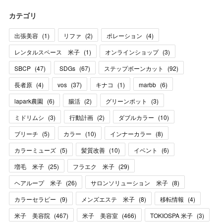
カテゴリ
出張美容
(
1
)
リファ
(
2
)
ポレーション
(
4
)
レンタルスペース 米子
(
1
)
オンラインショップ
(
3
)
SBCP
(
47
)
SDGs
(
67
)
ステップボーンカット
(
92
)
長者原
(
4
)
vos
(
37
)
キナコ
(
1
)
marbb
(
6
)
lapark農園
(
6
)
腸活
(
2
)
グリーンポット
(
3
)
ミドリムシ
(
3
)
行動計画
(
2
)
ダブルカラー
(
10
)
ブリーチ
(
5
)
カラー
(
10
)
インナーカラー
(
8
)
カラーミューズ
(
5
)
髪質改善
(
10
)
イベント
(
6
)
増毛 米子
(
25
)
フラエク 米子
(
29
)
ヘアループ 米子
(
26
)
サロンソリューション 米子
(
8
)
カラーセラピー
(
9
)
メンズエステ 米子
(
8
)
移転情報
(
4
)
米子 美容院
(
467
)
米子 美容室
(
466
)
TOKIOSPA 米子
(
3
)