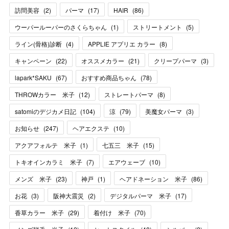
訪問美容
(
2
)
パーマ
(
17
)
HAIR
(
86
)
ウーパールーパーのさくらちゃん
(
1
)
ストリートメント
(
5
)
ライン(骨格)診断
(
4
)
APPLIE アプリエ カラー
(
8
)
キャンペーン
(
22
)
オススメカラー
(
21
)
クリープパーマ
(
3
)
lapark*SAKU
(
67
)
おすすめ商品ちゃん
(
78
)
THROWカラー 米子
(
12
)
ストレートパーマ
(
8
)
satomiのデジカメ日記
(
104
)
涼
(
79
)
美魔女パーマ
(
3
)
お知らせ
(
247
)
ヘアエクステ
(
10
)
アクアフォルテ 米子
(
1
)
七五三 米子
(
15
)
トキオインカラミ 米子
(
7
)
エアウェーブ
(
10
)
メンズ 米子
(
23
)
神戸
(
1
)
ヘアドネーション 米子
(
86
)
お花
(
3
)
阪神大震災
(
2
)
デジタルパーマ 米子
(
17
)
香草カラー 米子
(
29
)
着付け 米子
(
70
)